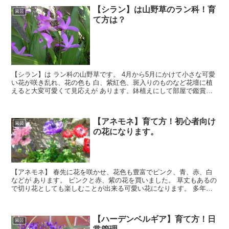
【シラン】は山野草のラン科！育
園芸
て方は？
【シラン】は ラン科の山野草です。 4月から5月にかけて小さな可愛
い花が咲き乱れ、花の色も 白、紫紅色、斑入りのものなど花壇に植
えると大変可愛くて見応えが あります。鉢植えにして部屋で鑑賞し
てもいいです。 育て方も至って簡単で、たくさん増やすこともでき
ます。
【アネモネ】育て方！初心者向け
園芸
の花になります。
【アネモネ】 春先に花を咲かせ、花色も豊富でピンク、青、赤、白
などが あります。 ピンクと赤、紫の花を買いました。 草丈もあるの
で切り花としても楽しむことが出来る可愛い花になります。 多年草
なので上手に育てて毎年花を咲かせ楽しみたい。
【ハーデンベルギア】育て方！日
園芸