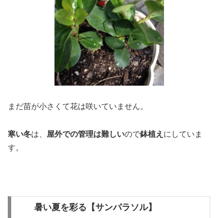
まだ苗が小さくて花は咲いていません。
寒い冬
は、
屋外での管理は難しい
ので
鉢植え
にしていま
す。
暑い夏を彩る【サンパラソル】