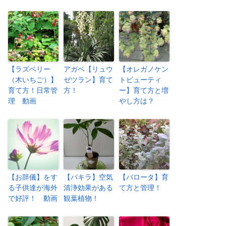
【ラズベリー
アガベ【リュウ
【オレガノケン
（木いちご）】
ゼツラン】育て
トビューティ
育て方！日常管
方！
ー】育て方と増
理 動画
やし方は？
【お辞儀】をす
【パキラ】空気
【バロータ】育
る子供達が海外
清浄効果がある
て方と管理！
で好評！ 動画
観葉植物！