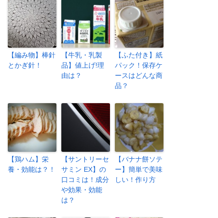
【編み物】棒針
【牛乳・乳製
【ふた付き】紙
とかぎ針！
品】値上げ!理
パック！保存ケ
由は？
ースはどんな商
品？
【鶏ハム】栄
【サントリーセ
【バナナ餅ソテ
養・効能は？！
サミン EX】の
ー】簡単で美味
口コミは！成分
しい！作り方
や効果・効能
は？