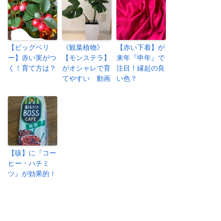
【ビッグベリ
《観葉植物》
【赤い下着】が
ー】赤い実がつ
【モンステラ】
来年『申年』で
く！育て方は？
がオシャレで育
注目！縁起の良
てやすい 動画
い色？
【咳】に『コー
ヒー・ハチミ
ツ』が効果的！