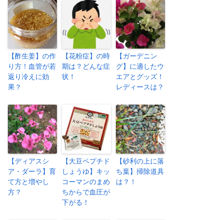
【酢生姜】の作
【花粉症】の時
【ガーデニン
り方！血管が若
期は？どんな症
グ】に適したウ
返り冷えに効
状！
エアとグッズ！
果？
レディースは？
【ディアスシ
【大豆ペプチド
【砂利の上に落
ア・ダーラ】育
しょうゆ】キッ
ち葉】掃除道具
て方と増やし
コーマンのまめ
は？！
方？
ちからで血圧が
下がる！