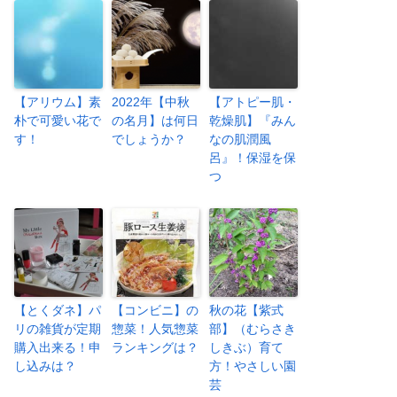
【アリウム】素
2022年【中秋
【アトピー肌・
朴で可愛い花で
の名月】は何日
乾燥肌】『みん
す！
でしょうか？
なの肌潤風
呂』！保湿を保
つ
【とくダネ】パ
【コンビニ】の
秋の花【紫式
リの雑貨が定期
惣菜！人気惣菜
部】（むらさき
購入出来る！申
ランキングは？
しきぶ）育て
し込みは？
方！やさしい園
芸