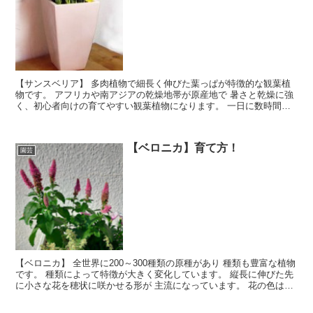
【サンスベリア】 多肉植物で細長く伸びた葉っぱが特徴的な観葉植
物です。 アフリカや南アジアの乾燥地帯が原産地で 暑さと乾燥に強
く、初心者向けの育てやすい観葉植物になります。 一日に数時間日
に当てるだけ、日の光があまり当たらない場所でも 育つ耐陰性で
す。
【ベロニカ】育て方！
園芸
【ベロニカ】 全世界に200～300種類の原種があり 種類も豊富な植物
です。 種類によって特徴が大きく変化しています。 縦長に伸びた先
に小さな花を穂状に咲かせる形が 主流になっています。 花の色は、
藤紫、濃紫色、白色などがあります。 夏～秋に花を咲かせ、冬場は
落葉します。