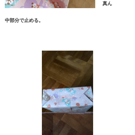
真ん
中部分で
止める。