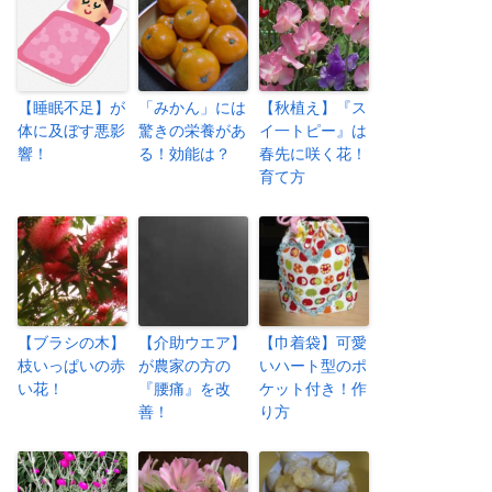
【睡眠不足】が
「みかん」には
【秋植え】『ス
体に及ぼす悪影
驚きの栄養があ
イ一トピー』は
響！
る！効能は？
春先に咲く花！
育て方
【ブラシの木】
【介助ウエア】
【巾着袋】可愛
枝いっぱいの赤
が農家の方の
いハート型のポ
い花！
『腰痛』を改
ケット付き！作
善！
り方