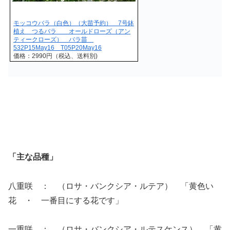
モッコウバラ（白色）（大苗予約） 7号鉢
植え つるバラ オールドローズ（アン
ティークローズ） バラ苗
532P15May16 T05P20May16
価格：2990円（税込、送料別)
「主な品種」
八重咲 ： （ロサ・バンクシア・ルテア） 「黄色い
花 ・ 一番目にする花です」
一重咲 ： （ロサ・バンクシア・ルテスケンス） 「黄