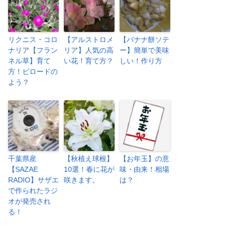
リクニス・コロ
【アルストロメ
【バナナ餅ソテ
ナリア【フラン
リア】人気の高
ー】簡単で美味
ネル草】育て
い花！育て方？
しい！作り方
方！ビロードの
よう？
千葉県産
【秋植え球根】
【お年玉】の意
【SAZAE
10選！春に花が
味・由来！相場
RADIO】サザエ
咲きます。
は？
で作られたラジ
オが発売され
る！