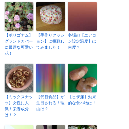
【ポリゴナム】
【手作りクッシ
冬場の【エアコ
グランドカバー
ョン】に挑戦し
ン設定温度】は
に最適な可愛い
てみました！
何度？
花！
【ミックスナッ
【代替食品】が
【ヒザ痛】効果
ツ】女性に人
注目される！理
的な食べ物は！
気！栄養成分
由は？
は！？