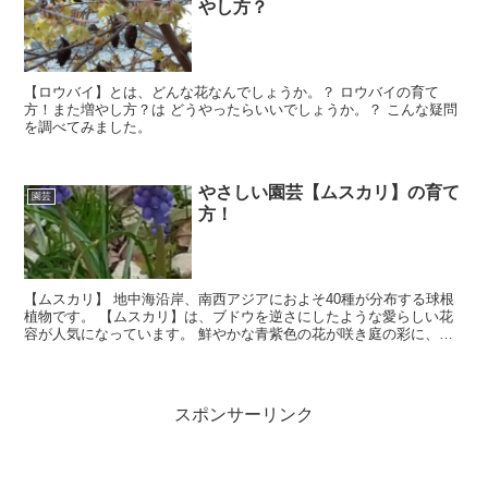
やし方？
【ロウバイ】とは、どんな花なんでしょうか。？ ロウバイの育て
方！また増やし方？は どうやったらいいでしょうか。？ こんな疑問
を調べてみました。
やさしい園芸【ムスカリ】の育て
園芸
方！
【ムスカリ】 地中海沿岸、南西アジアにおよそ40種が分布する球根
植物です。 【ムスカリ】は、ブドウを逆さにしたような愛らしい花
容が人気になっています。 鮮やかな青紫色の花が咲き庭の彩に、他
の花の引き立て役になる背丈の低い花です。 植えっぱなしでも、毎
年良く咲く強い花なので、手間もあまりかかりません。 球根がふえ
るので、数年に一回は植え替えていきます。
スポンサーリンク