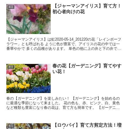
は、可愛い小さな花を咲かせ 花色は白、赤、ピンクなどあり人気の
【ジャーマンアイリス】育て方！
花木になっています。
園芸
初心者向けの花
【ジャーマンアイリス】は虹2020-05-14_201220の花「レインボーフ
ラワー」とも呼ばれる ように色が豊富で、アイリスの花の中では一
番華やかで 多くの品種があります。 単色の他に上の弁と下の弁で色
が違った物が多くあります。 庭の「ジャーマンアイリス」も上の弁
と下の弁で色が異なっています。 -一度植えつけると毎年可愛い花を
咲かせてくれます。 長い間同じ場所に植えていたのですが秋に別の
春の花【ガーデニング】育てやす
場所に植え替えると 株が大きくなりました。
園芸
い花！
春の【ガーデニング】を楽しみたい！ 【ガーデニング】を始めるの
に最適な季節になって来ました。 花の色も、赤、ピンク、白、黄色
など種類も豊富になり春の花は、育て方も簡単です。 【ガーデニン
グ】に必要な道具、花の種類は、育て方は？ こんな疑問を調べて見
ました。
【ロウバイ】育て方剪定方法！増
園芸