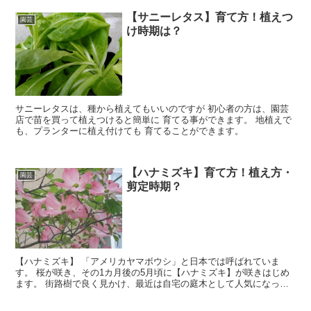
【サニーレタス】育て方！植えつ
園芸
け時期は？
サニーレタスは、種から植えてもいいのですが 初心者の方は、園芸
店で苗を買って植えつけると簡単に 育てる事ができます。 地植えで
も、プランターに植え付けても 育てることができます。
【ハナミズキ】育て方！植え方・
園芸
剪定時期？
【ハナミズキ】 「アメリカヤマボウシ」と日本では呼ばれていま
す。 桜が咲き、その1カ月後の5月頃に【ハナミズキ】が咲きはじめ
ます。 街路樹で良く見かけ、最近は自宅の庭木として人気になって
います。 知り合いの庭でも【ハナミズキ】の赤を植えていますが、
とっても可愛く 庭のアクセントになっています。 【ハナミズキ】