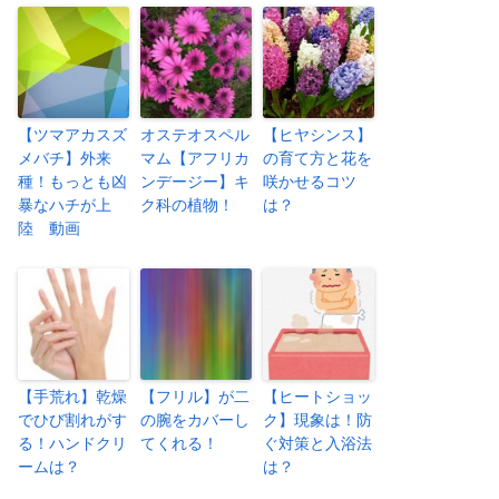
【ツマアカスズ
オステオスペル
【ヒヤシンス】
メバチ】外来
マム【アフリカ
の育て方と花を
種！もっとも凶
ンデージー】キ
咲かせるコツ
暴なハチが上
ク科の植物！
は？
陸 動画
【手荒れ】乾燥
【フリル】が二
【ヒートショッ
でひび割れがす
の腕をカバーし
ク】現象は！防
る！ハンドクリ
てくれる！
ぐ対策と入浴法
ームは？
は？