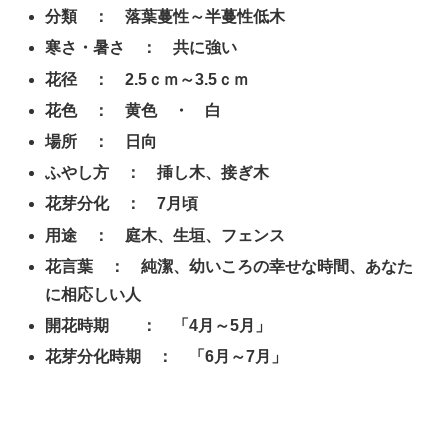
分類 ： 落葉蔓性～半蔓性低木
寒さ・暑さ ： 共に強い
花径 ： 2.5ｃｍ～3.5ｃｍ
花色 ： 黄色 ・ 白
場所 ： 日向
ふやし方 ： 挿し木、接ぎ木
花芽分化 ： 7月頃
用途 ： 庭木、生垣、フェンス
花言葉 ： 純潔、幼いころの幸せな時間、あなた
に相応しい人
開花時期 ： 「4月～5月」
花芽分化時期 ： 「6月～7月」