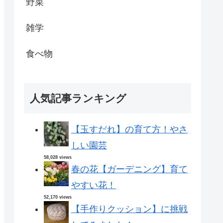
野菜
雑学
食べ物
人気記事ランキング
【玉すだれ】の育て方！やさ
しい園芸
58,028 views
春の花【ガーデニング】育て
やすい花！
52,170 views
【手作りクッション】に挑戦