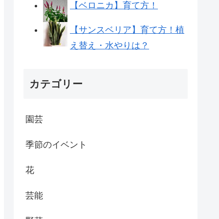
【ベロニカ】育て方！
【サンスベリア】育て方！植
え替え・水やりは？
カテゴリー
園芸
季節のイベント
花
芸能