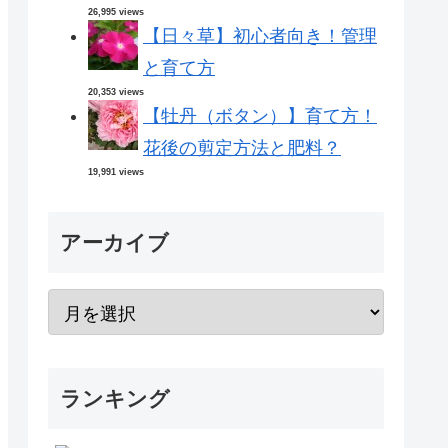
26,995 views
【日々草】初心者向き！管理
と育て方
20,353 views
【牡丹（ボタン）】育て方！
花後の剪定方法と肥料？
19,991 views
アーカイブ
ランキング