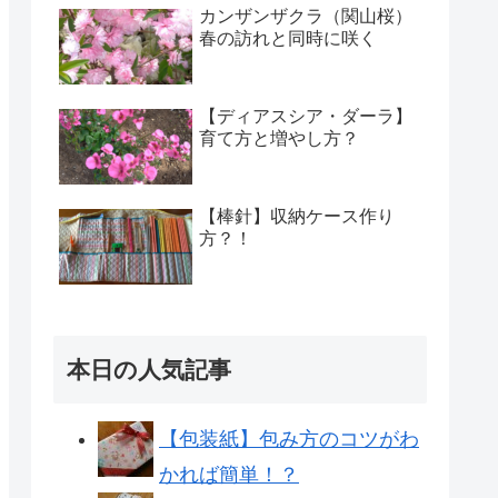
カンザンザクラ（関山桜）
春の訪れと同時に咲く
【ディアスシア・ダーラ】
育て方と増やし方？
【棒針】収納ケース作り
方？！
本日の人気記事
【包装紙】包み方のコツがわ
かれば簡単！？