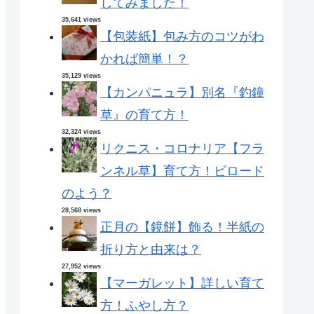
してみました！
35,641 views
【包装紙】包み方のコツがわ
かれば簡単！？
35,129 views
【カンパニュラ】別名『釣鐘
草』の育て方！
32,324 views
リクニス・コロナリア【フラ
ンネル草】育て方！ビロード
のよう？
28,568 views
正月の【鏡餅】飾る！半紙の
折り方と由来は？
27,952 views
【マーガレット】詳しい育て
方！ふやし方？