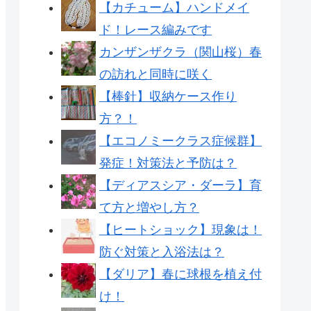
【カチューム】ハンドメイ
ド！レース編みです
カンザンザクラ（関山桜）春
の訪れと同時に咲く
【棒針】収納ケース作り
方？！
【エコノミークラス症候群】
発症！対策法と予防は？
【ディアスシア・ダーラ】育
て方と増やし方？
【ヒートショック】現象は！
防ぐ対策と入浴法は？
【ダリア】春に球根を植え付
け！