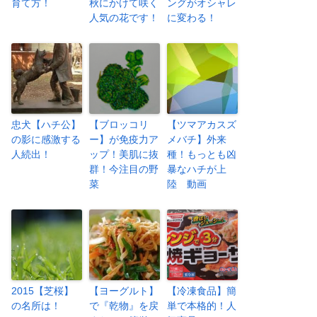
育て方！
秋にかけて咲く
ングがオシャレ
人気の花です！
に変わる！
忠犬【ハチ公】
【ブロッコリ
【ツマアカスズ
の影に感激する
ー】が免疫力ア
メバチ】外来
人続出！
ップ！美肌に抜
種！もっとも凶
群！今注目の野
暴なハチが上
菜
陸 動画
2015【芝桜】
【ヨーグルト】
【冷凍食品】簡
の名所は！
で『乾物』を戻
単で本格的！人