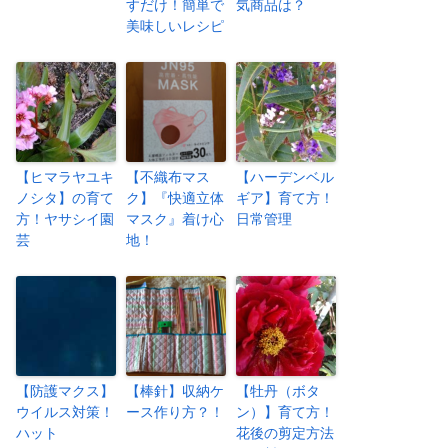
すだけ！簡単で
気商品は？
美味しいレシピ
【ヒマラヤユキ
【不織布マス
【ハーデンベル
ノシタ】の育て
ク】『快適立体
ギア】育て方！
方！ヤサシイ園
マスク』着け心
日常管理
芸
地！
【防護マクス】
【棒針】収納ケ
【牡丹（ボタ
ウイルス対策！
ース作り方？！
ン）】育て方！
ハット
花後の剪定方法