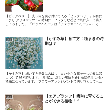
【ビッグベリー】 真っ赤な実が付いて入る「ビッグベリー」が目に
止まり クリスマスのこの時期に、ピッタリな感じで気に入って購入
してみました。 「ビッグベリー」は「チェッカーベリー」のことで
実がビッグサイズな物を呼んでいるそうです。 草丈が低くこんもり
と茂って赤い実が観賞できます。 始めて育てるので、育て方が気に
なり調べてみました。
【かすみ草】育て方！種まきの時
園芸
期は？
【かすみ草】 細い茎を無数にのばし、白い小さな花を一つの枝に沢
山つけて 咲き誇ります。 夏場は、涼しい場所を好む高温多湿に弱い
植物になっています。 フラワーアレンジメントで切り花としても活
躍する人気の花です。
【エアプランツ】簡単に育てるこ
園芸
とができる植物！？