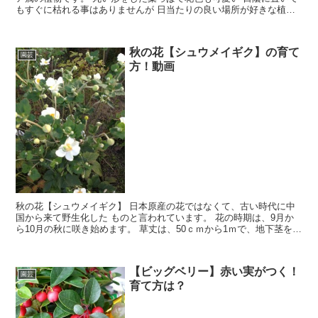
もすぐに枯れる事はありませんが 日当たりの良い場所が好きな植物
です。 夏の強い日差しは、葉が焼ける事があるので 真夏は半日陰に
移動できる鉢植えがおススメです。
秋の花【シュウメイギク】の育て
園芸
方！動画
秋の花【シュウメイギク】 日本原産の花ではなくて、古い時代に中
国から来て野生化した ものと言われています。 花の時期は、9月か
ら10月の秋に咲き始めます。 草丈は、50ｃｍから1ｍで、地下茎を良
く伸ばして広がっていきます。 草丈が長いので、切り花としても重
宝する可愛い花です。
【ビッグベリー】赤い実がつく！
園芸
育て方は？