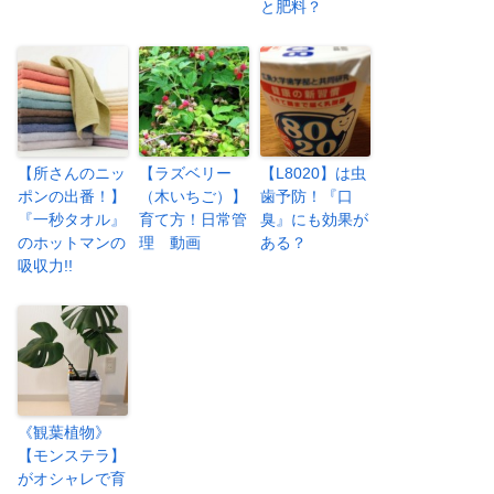
と肥料？
【所さんのニッ
【ラズベリー
【L8020】は虫
ポンの出番！】
（木いちご）】
歯予防！『口
『一秒タオル』
育て方！日常管
臭』にも効果が
のホットマンの
理 動画
ある？
吸収力!!
《観葉植物》
【モンステラ】
がオシャレで育