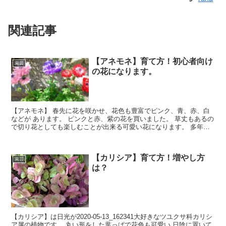
関連記事
【アネモネ】育て方！初心者向け
園芸
の花になります。
【アネモネ】 春先に花を咲かせ、花色も豊富でピンク、青、赤、白
などが あります。 ピンクと赤、紫の花を買いました。 草丈もあるの
で切り花としても楽しむことが出来る可愛い花になります。 多年草
なので上手に育てて毎年花を咲かせ楽しみたい。
【カリシア】育て方！増やし方
園芸
は？
【カリシア】は日光が2020-05-13_162341大好きなツユクサ科カリシ
ア属の植物です。 丸い形をした葉っぱで花色も可愛い 日陰に置いて