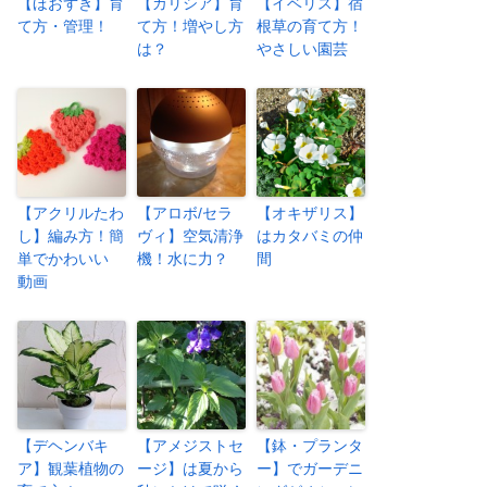
【ほおずき】育
【カリシア】育
【イベリス】宿
て方・管理！
て方！増やし方
根草の育て方！
は？
やさしい園芸
【アクリルたわ
【アロボ/セラ
【オキザリス】
し】編み方！簡
ヴィ】空気清浄
はカタバミの仲
単でかわいい
機！水に力？
間
動画
【デヘンバキ
【アメジストセ
【鉢・プランタ
ア】観葉植物の
ージ】は夏から
ー】でガーデニ