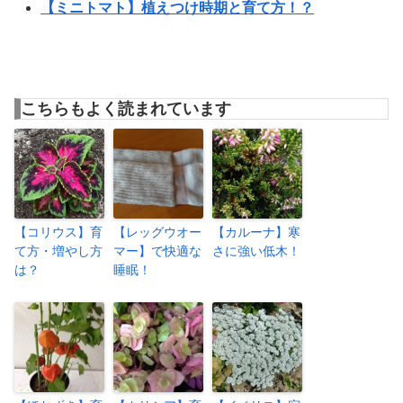
【ミニトマト】植えつけ時期と育て方！？
こちらもよく読まれています
【コリウス】育
【レッグウオー
【カルーナ】寒
て方・増やし方
マー】で快適な
さに強い低木！
は？
睡眠！