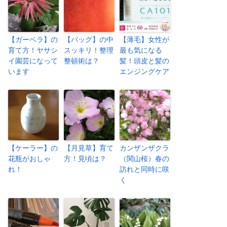
【ガーベラ】の
【バッグ】の中
【薄毛】女性が
育て方！ヤサシ
スッキリ！整理
最も気になる
イ園芸になって
整頓術は？
髪！頭皮と髪の
います
エンジングケア
【ケーラー】の
【月見草】育て
カンザンザクラ
花瓶がおしゃ
方！見頃は？
（関山桜）春の
れ！
訪れと同時に咲
く