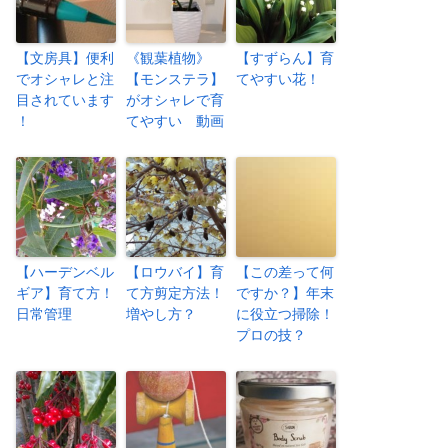
【文房具】便利
《観葉植物》
【すずらん】育
でオシャレと注
【モンステラ】
てやすい花！
目されています
がオシャレで育
！
てやすい 動画
【ハーデンベル
【ロウバイ】育
【この差って何
ギア】育て方！
て方剪定方法！
ですか？】年末
日常管理
増やし方？
に役立つ掃除！
プロの技？