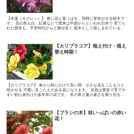
【木蓮（モクレン）】 春に花と葉っぱを、同時に芽吹かせる樹木で
す。 花の色も白、紅紫などで渡来は中国からといわれ日本で 育てら
れた歴史も、平安時代からと随分長く 庭木として親しまれている人
気の花木になります。 樹高はあまりなく、横に枝が張るため 植える
場所の確保が必要になってきます。
【カリブラコア】植え付け・植え
園芸
替え時期！
【カリブラコア】 春から秋にかけて長い間、小さな花をこんもりと
咲かせる 可愛い見ごたえのある花になります。 花色は豊富で育てや
すい初心者向けの多年草の花です。 冬の寒さ夏の暑さを乗り切るこ
とが出来ると、毎年花を楽しむことが出来ます。
【ブラシの木】枝いっぱいの赤い
園芸
花！