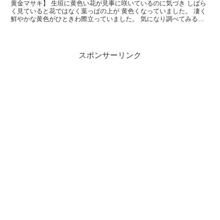
黄金マサキ】 生垣に黄色い花が見事に咲いているのに気づき しばら
く見ていると花ではなく葉っぱの上が 黄色くなっていました。 凄く
鮮やかな黄色がひときわ際立っていました。 気になり調べてみる
と、生垣によく使われる「黄金マサキ」で あることがわかりまし
た。
スポンサーリンク