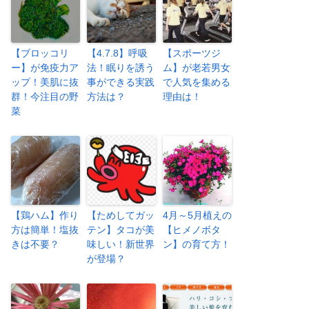
【ブロッコリ
【4.7.8】呼吸
【スポーツジ
ー】が免疫力ア
法！眠りを誘う
ム】が老若男女
ップ！美肌に抜
事ができる実践
で人気を集める
群！今注目の野
方法は？
理由は！
菜
【鶏ハム】作り
【ためしてガッ
4月～5月植えの
方は簡単！塩抜
テン】タコが美
【ヒメノボタ
きは不要？
味しい！新世界
ン】の育て方！
が登場？