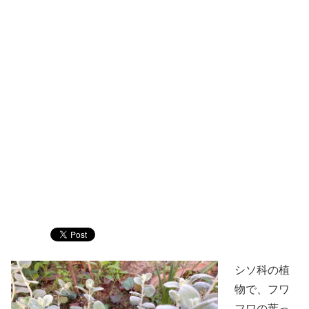
シソ科の植
物で、フワ
フワの葉っ