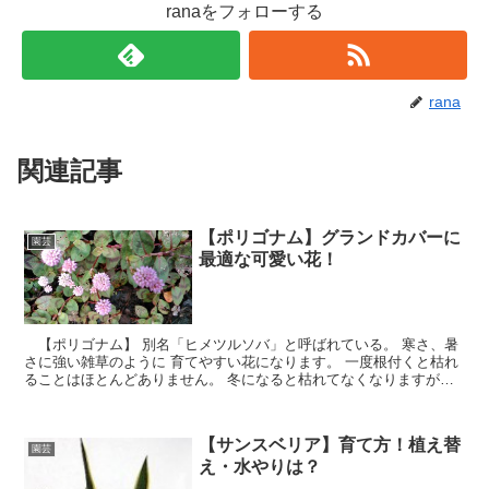
ranaをフォローする
rana
関連記事
【ポリゴナム】グランドカバーに
園芸
最適な可愛い花！
【ポリゴナム】 別名「ヒメツルソバ」と呼ばれている。 寒さ、暑
さに強い雑草のように 育てやすい花になります。 一度根付くと枯れ
ることはほとんどありません。 冬になると枯れてなくなりますが、
暖かくなる春には 葉っぱがでてきます。 強い繫殖力で、横に這うよ
うに広がる多年草で 可愛い小さな花を咲かせます。
【サンスベリア】育て方！植え替
園芸
え・水やりは？