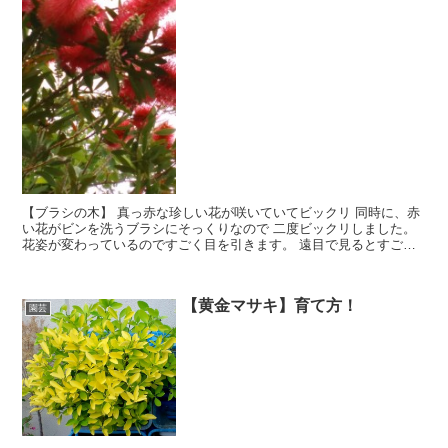
【ブラシの木】 真っ赤な珍しい花が咲いていてビックリ 同時に、赤
い花がビンを洗うブラシにそっくりなので 二度ビックリしました。
花姿が変わっているのですごく目を引きます。 遠目で見るとすごく
目立っていました。 庭木用、切り花、枝物として生産されているそ
うです。 花が咲くまでには、3年位かかりその後は毎年咲くそうで
す。 花姿が変わっているのですごく目を引きます。
【黄金マサキ】育て方！
園芸