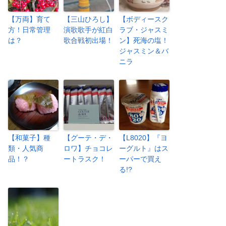
【万両】育て
【三山ひろし】
【ボディースク
方！日常管理
演歌歌手が紅白
ラブ・ジャスミ
は？
歌合戦初出場！
ン】死海の塩！
ジャスミン＆バ
ニラ
【和菓子】種
【グーテ・デ・
【L8020】『ヨ
類・人気商
ロワ】チョコレ
ーグルト』はス
品！？
ートラスク！
ーパーで買え
る!?