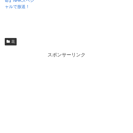
命】NHKスペシ
ャルで放送！
花
スポンサーリンク