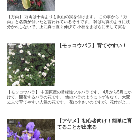
【万両】 万両は千両よりも沢山の実を付けます。 この事から「万
両」と名前が付いたと言われているそうです。 幹は写真のように枝
分かれしないで、上に真っ直ぐ伸びて 小枝をまばらに出して実をつ
けています。 花の色は白で、紅色の点々がついています。 実は枝に
ぶら下がるようにつき、この状態で夏まで 過ごします。
【モッコウバラ】育てやすい！
園芸
【モッコウバラ】 中国原産の常緑性ツルバラです。 4月から5月にか
けて、開花するバラの花です。 他のバラのようにトゲもなく、大変
丈夫で育てやすい人気の花です。 花は小さいのですが、花付がよく
て沢山の花が咲き乱れます。 【モッコウバラ】には、白と黄色があ
ります。
【アヤメ】初心者向け！簡単に育
園芸
てることが出来る