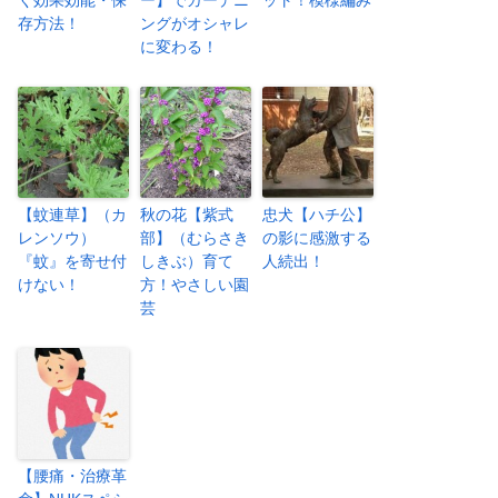
く効果効能・保
ー】でガーデニ
ット！模様編み
存方法！
ングがオシャレ
に変わる！
【蚊連草】（カ
秋の花【紫式
忠犬【ハチ公】
レンソウ）
部】（むらさき
の影に感激する
『蚊』を寄せ付
しきぶ）育て
人続出！
けない！
方！やさしい園
芸
【腰痛・治療革