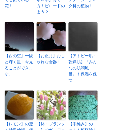
花！
方！ビロードの
ク科の植物！
よう？
【西の空】一段
【お正月】おし
【アトピー肌・
と輝く星！今見
ゃれな食器！
乾燥肌】『みん
ることができま
なの肌潤風
す。
呂』！保湿を保
つ
【レモン】の驚
【鉢・プランタ
【手編み】のニ