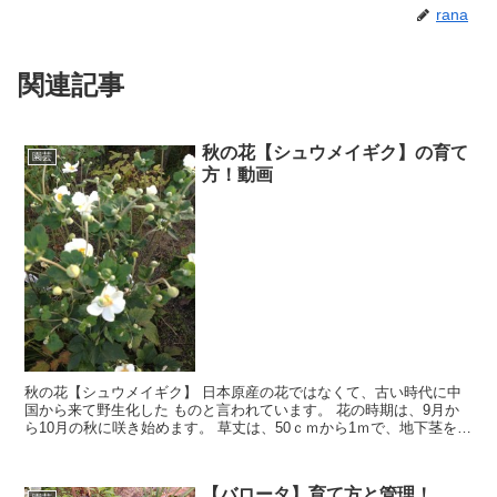
rana
関連記事
秋の花【シュウメイギク】の育て
園芸
方！動画
秋の花【シュウメイギク】 日本原産の花ではなくて、古い時代に中
国から来て野生化した ものと言われています。 花の時期は、9月か
ら10月の秋に咲き始めます。 草丈は、50ｃｍから1ｍで、地下茎を良
く伸ばして広がっていきます。 草丈が長いので、切り花としても重
宝する可愛い花です。
【バロータ】育て方と管理！