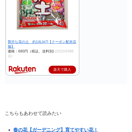
贅沢な花の土 約14L[g7]【クーポン配布店
舗】
価格：680円（税込、送料別)
(2020/4/5時
点)
楽天で購入
こちらもあわせて読みたい
春の花【ガーデニング】育てやすい花！