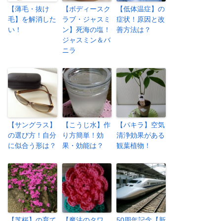
【薄毛・抜け
【ボディースク
【低体温症】の
毛】を解消した
ラブ・ジャスミ
症状！原因と改
い！
ン】死海の塩！
善方法は？
ジャスミン＆バ
ニラ
【サングラス】
【こうじ水】作
【パキラ】空気
の選び方！自分
り方簡単！効
清浄効果がある
に似合う形は？
果・効能は？
観葉植物！
【芝桜】の育て
【魔法のタワ
50周年記念【新