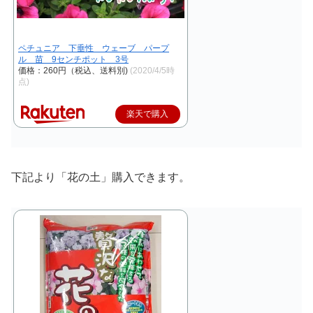
ペチュニア 下垂性 ウェーブ パープ
ル 苗 9センチポット 3号
価格：260円（税込、送料別)
(2020/4/5時
点)
楽天で購入
下記より「花の土」購入できます。