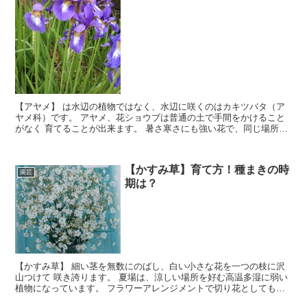
【アヤメ】 は水辺の植物ではなく、水辺に咲くのはカキツバタ（ア
ヤメ科）です。 アヤメ、花ショウブは普通の土で手間をかけること
がなく 育てることが出来ます。 暑さ寒さにも強い花で、同じ場所に
長い年月咲いてくれています。 根が大きく張っていく植物で初心者
も簡単に咲かせることができる 花になります。
【かすみ草】育て方！種まきの時
園芸
期は？
【かすみ草】 細い茎を無数にのばし、白い小さな花を一つの枝に沢
山つけて 咲き誇ります。 夏場は、涼しい場所を好む高温多湿に弱い
植物になっています。 フラワーアレンジメントで切り花としても活
躍する人気の花です。