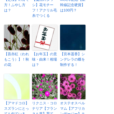
方！ふやし方
シ】花モチー
幹線記念硬貨】
は？
フ！アクリル毛
は100円？
糸でつくる
【吾亦紅（われ
【お年玉】の意
【宮本遥香】シ
もこう）】！秋
味・由来！相場
ンデレラの蝶を
の花
は？
制作する！
【アマドコロ】
リクニス・コロ
オステオスペル
スズランにとっ
ナリア【フラン
マム【アフリカ
ても似ている
ネル草】育て
ンデージー】キ