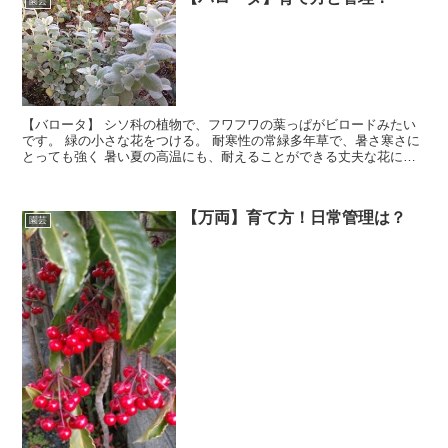
園芸
【バロータ】 シソ科の植物で、フワフワの葉っぱがビロードみたい
です。 緑の小さな花をつける。 耐寒性の常緑多年草で、暑さ寒さに
とっても強く 暑い夏の高温にも、耐えることができる丈夫な花にな
ります。 葉を観賞するタイプになります。
【万両】育て方！日常管理は？
園芸