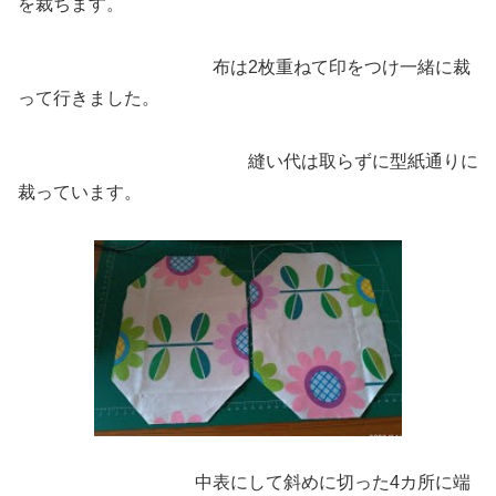
を裁ちます。
布は2枚重ねて印をつけ一緒に裁
って行きました。
縫い代は取らずに型紙通りに
裁っています。
中表にして斜めに切った4カ所に端