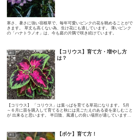
寒さ、暑さに強い宿根草で、毎年可愛いピンクの花を眺めることがで
きます。 草丈も高くない為、生け花にも適しています。 薄いピンク
の「ハナトラノオ」は、今も庭の片隅で咲き続けています。
【コリウス】育て方・増やし方
園芸
は？
【コリウス】 「コリウス」は葉っぱを育てる草花になります。 5月
～６月に苗を購入して育てると秋には見ごたえのある姿を楽しむこと
が 出来ると思います。 半日陰、風通しの良い場所が適しています。
日当たりが良すぎると葉が焼けることがあるそうです。
【ボケ】育て方！
園芸