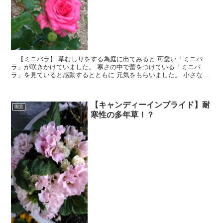
【ミニバラ】 草むしりをする為庭に出てみると 可愛い「ミニバ
ラ」が咲きかけていました。 寒さの中で蕾をつけている「ミニバ
ラ」を見ていると感動するとともに 元気をもらいました。 小さな蕾
は今にも咲きそうで真っ赤な花がのぞいていました。可愛い・・・
「ミニバラ」は、去年小さな鉢苗を買って庭に植えたものです。
【キャンディーインブライド】耐
園芸
寒性の多年草！？