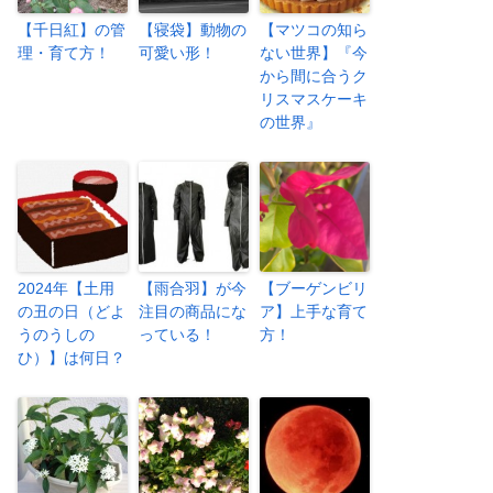
【千日紅】の管
【寝袋】動物の
【マツコの知ら
理・育て方！
可愛い形！
ない世界】『今
から間に合うク
リスマスケーキ
の世界』
2024年【土用
【雨合羽】が今
【ブーゲンビリ
の丑の日（どよ
注目の商品にな
ア】上手な育て
うのうしの
っている！
方！
ひ）】は何日？