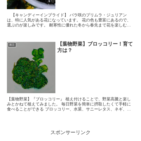
【キャンディーインブライド】 バラ咲のプリムラ・ジュリアン
は、特に人気がある花になっています。 花の色も豊富にあるので、
選ぶのが楽しみです。 耐寒性に優れた冬から春先まで花を楽しむこ
とができます。 開花時期は12月中旬からで、可愛い黄色、赤、ピン
クの キャンディーインブライドを購入しました。
【葉物野菜】ブロッコリー！育て
園芸
方は？
【葉物野菜】『ブロッコリー』 植え付けることで、野菜高騰と楽し
みとかねて植えてみました。 毎日野菜を簡単に摂取したくて手軽に
食べることができる ブロッコリー、水菜、サニーレタス、ネギ、パ
セリ、 サラダ菜などを植えてみました。 水彩画でブロッコリーを書
いてみました。
スポンサーリンク