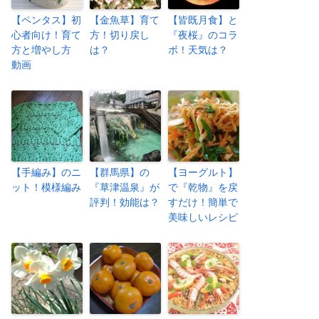
【ペンタス】初
【金魚草】育て
【皆既月食】と
心者向け！育て
方！切り戻し
『夜桜』のコラ
方と増やし方
は？
ボ！天気は？
動画
【手編み】のニ
【群馬県】の
【ヨーグルト】
ット！模様編み
『草津温泉』が
で『乾物』を戻
評判！効能は？
すだけ！簡単で
美味しいレシピ