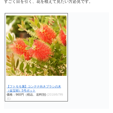
すごく目を引く、花を植えて見たい方必見です。
【フトモモ属】コンテナ向きブラシの木
（金宝樹）5号ポット
価格：960円（税込、送料別)
(2018/6/7時
点)