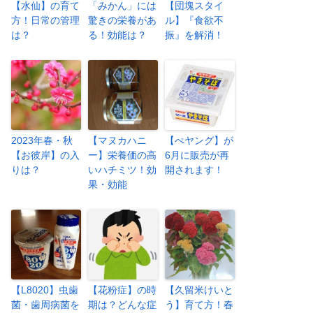
【水仙】の育て
「みかん」には
【団塊スタイ
方！日常の管理
驚きの栄養があ
ル】『食欲不
は？
る！効能は？
振』を解消！
2023年春・秋
【マヌカハニ
【ぺヤング】が
【お彼岸】の入
ー】栄養価の高
6月に販売が再
りは？
いハチミツ！効
開されます！
果・効能
【L8020】虫歯
【花粉症】の時
【久留米けいと
菌・歯周病菌を
期は？どんな症
う】育て方！春