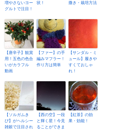
増やさないヨー
状！
撒き・栽培方法
グルトで注目！
【唐辛子】観賞
【ファー】の手
【サンダル・ミ
用！五色の色合
編みマフラー！
ュール】履きや
いがカラフル
作り方は簡単
すくておしゃ
動画
れ！
【ソルガムき
【西の空】一段
【紅茶】の効
び】がヘルシー
と輝く星！今見
果・効能！
雑穀で注目され
ることができま