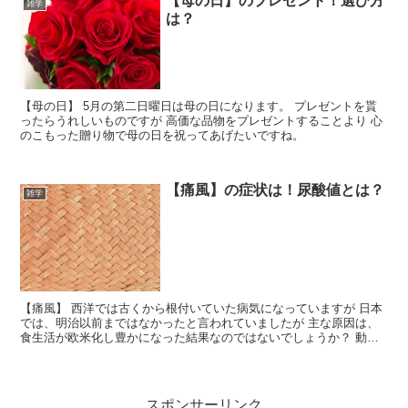
【母の日】のプレゼント！選び方
雑学
は？
【母の日】 5月の第二日曜日は母の日になります。 プレゼントを貰
ったらうれしいものですが 高価な品物をプレゼントすることより 心
のこもった贈り物で母の日を祝ってあげたいですね。
【痛風】の症状は！尿酸値とは？
雑学
【痛風】 西洋では古くから根付いていた病気になっていますが 日本
では、明治以前まではなかったと言われていましたが 主な原因は、
食生活が欧米化し豊かになった結果なのではないでしょうか？ 動物
性タンパク質、動物性脂質をとりすぎることが取り上げられています
が 気になっているので調べてみました。
スポンサーリンク