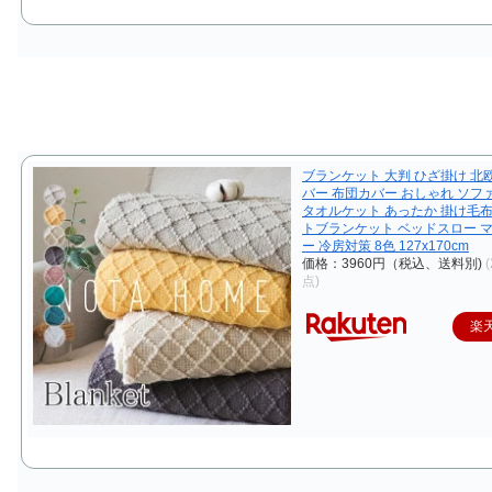
ブランケット 大判 ひざ掛け 北
バー 布団カバー おしゃれ ソフ
タオルケット あったか 掛け毛布
トブランケット ベッドスロー 
ー 冷房対策 8色 127x170cm
価格：3960円（税込、送料別)
点)
楽