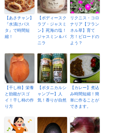
【あさチャン】
【ボディースク
リクニス・コロ
『水漬けパス
ラブ・ジャスミ
ナリア【フラン
タ』で時間短
ン】死海の塩！
ネル草】育て
縮！
ジャスミン＆バ
方！ビロードの
ニラ
よう？
【干し柿】栄養
【ボタニカルシ
【カレー】煮込
と効能がスゴ
ャンプー】人
み時間短縮！簡
イ！干し柿の作
気！香りが自然
単に作ることが
り方
できます。