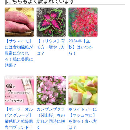
こちらもよく読まれています
【サツマイモ】
【コリウス】育
2024年【立
には食物繊維が
て方・増やし方
秋】はいつか
豊富に含まれ
は？
ら！
る！腸に美肌に
効果？
【ポーラ・オル
カンザンザクラ
ホワイトデーに
ビスグループ】
（関山桜）春の
【マシュマロ】
敏感肌と乾燥肌
訪れと同時に咲
を贈る！食べ方
専門ブランド！
く
は？