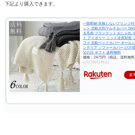
下記より購入できます。
一部即納 失敗しないフリンジ
ット 北欧大判マルチカバー SN
る毛布 ブランケット おしゃれ 
ト アイボリー ニット冷房対策 
ファ 北欧ベッドカバー オールシ
ンテリア ソファーカバー ひざ掛
父の日 ギフト 送料無料
価格：2475円（税込、送料無料
(2022/8/31時点)
楽