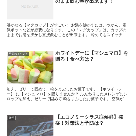
のまま飲む事が出来ます！
沸かせる【マグカップ】がすごい！ お湯を沸かすには、やかん、電
気ポットなどが必要になります。 この「マグカップ」は、カップの
ままでお湯を沸かし直接飲むことが出来ます。 冷めてもスイッチを
入れるだけで簡単に温かい飲み物をすぐに飲むことが出来ます。 ポ
ットでお湯を沸かしカップに入れる、このひと手間を省くことが出来
ます。
ホワイトデーに【マシュマロ】を
季節のイベント
贈る！食べ方は？
加え、ゼリーで固めて、粉をまぶしたお菓子です。 【ホワイトデ
ー】 に【マシュマロ】を贈りませんか？ ふんわりしたメレンゲにシ
ロップを加え、ゼリーで固めて 粉をまぶしたお菓子です。 空気が多
く含まれるので、軽くて食感も軽いです。 今、マシュマロが、ブー
ムになっています。 マシュマロを色々な、方面で調べて見ました。
【エコノミークラス症候群】発
雑学
症！対策法と予防は？