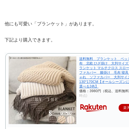
他にも可愛い「ブランケット」があります。
下記より購入できます。
送料無料 ブランケット ベッ
布 北欧 ひざ掛け 大判サイズ
ランケット マルチクロス スロー
ファカバー 膝掛け 毛布 寝具 
ゃれ ソファカバー 大判サイ
130*170CM【オールシーズン
選べる3色】
価格：3980円（税込、送料無料
時点)
楽