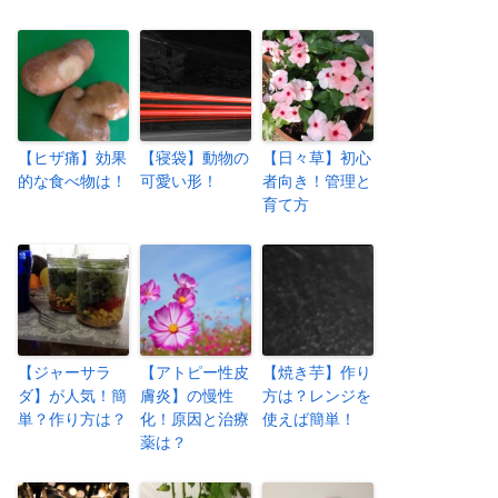
【ヒザ痛】効果
【寝袋】動物の
【日々草】初心
的な食べ物は！
可愛い形！
者向き！管理と
育て方
【ジャーサラ
【アトピー性皮
【焼き芋】作り
ダ】が人気！簡
膚炎】の慢性
方は？レンジを
単？作り方は？
化！原因と治療
使えば簡単！
薬は？