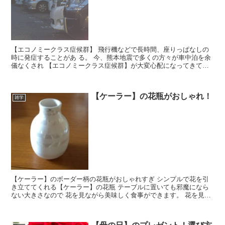
【エコノミークラス症候群】 飛行機などで長時間、座りっぱなしの
時に発症することがあ る。 今、熊本地震で多くの方々が車中泊を余
儀なくされ 【エコノミークラス症候群】が大変心配になってきてい
ます。 肺の細い血管が詰まって、呼吸困難、ショックをひき起こ
す。
【ケーラー】の花瓶がおしゃれ！
雑学
【ケーラー】のボーダー柄の花瓶がおしゃれすぎ シンプルで花を引
き立ててくれる【ケーラー】の花瓶 テーブルに置いても邪魔になら
ない大きさなので 花を見ながら美味しく食事ができます。 花を見て
いるだけで落ち着きます。