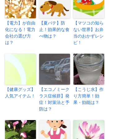
【電力】が自由
【夏バテ】防
【マツコの知ら
化になる！電力
止！効果的な食
ない世界】お弁
会社の選び方
べ物は？
当のおかずレシ
は？
ピ！
【健康グッズ】
【エコノミーク
【こうじ水】作
人気アイテム！
ラス症候群】発
り方簡単！効
症！対策法と予
果・効能は？
防は？