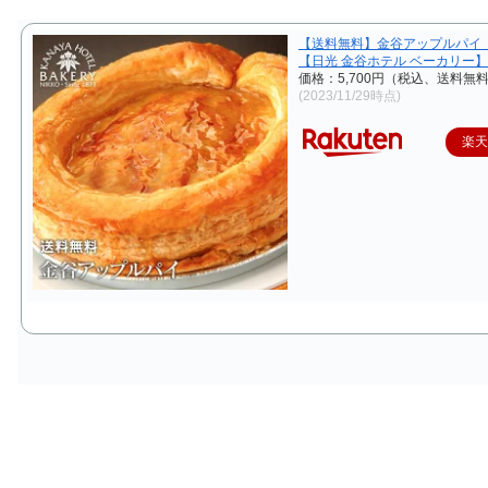
【送料無料】金谷アップルパイ
【日光 金谷ホテル ベーカリー】
価格：5,700円（税込、送料無料
(2023/11/29時点)
楽