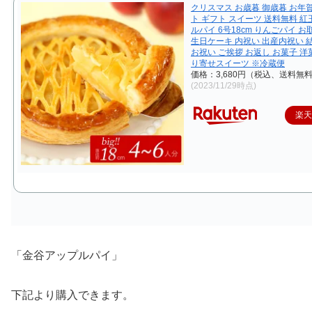
クリスマス お歳暮 御歳暮 お年
ト ギフト スイーツ 送料無料 紅
ルパイ 6号18cm りんごパイ お
生日ケーキ 内祝い 出産内祝い 
お祝い ご挨拶 お返し お菓子 洋
り寄せスイーツ ※冷蔵便
価格：3,680円（税込、送料無料
(2023/11/29時点)
楽
「金谷アップルパイ」
下記より購入できます。