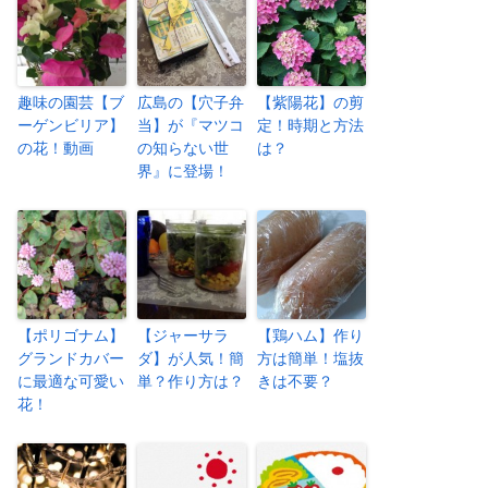
趣味の園芸【ブ
広島の【穴子弁
【紫陽花】の剪
ーゲンビリア】
当】が『マツコ
定！時期と方法
の花！動画
の知らない世
は？
界』に登場！
【ポリゴナム】
【ジャーサラ
【鶏ハム】作り
グランドカバー
ダ】が人気！簡
方は簡単！塩抜
に最適な可愛い
単？作り方は？
きは不要？
花！