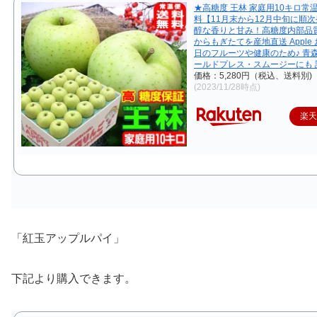
★高糖度 王林 家庭用10キロ常
料【11月末から12月中旬に順
醇な香りと甘み！高糖度内部品
からもぎたてを産地直送 Apple
日のフルーツや健康のため♪ 青
ールドプレス・スムージーにも 訳
価格：5,280円（税込、送料別)
(2023/11/28時点)
楽
「紅玉アップルパイ」
下記より購入できます。