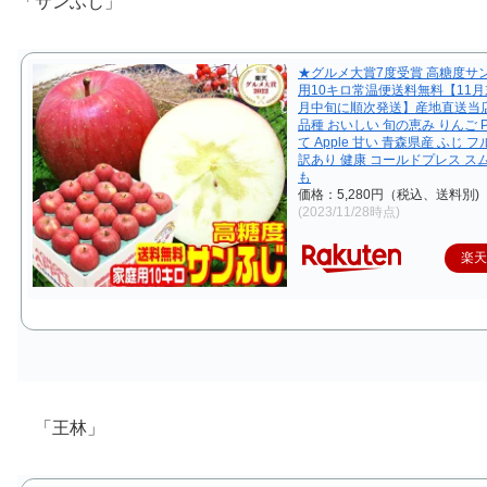
「サンふじ」
★グルメ大賞7度受賞 高糖度サ
用10キロ常温便送料無料【11月
月中旬に順次発送】産地直送当
品種 おいしい 旬の恵み りんご 
て Apple 甘い 青森県産 ふじ フ
訳あり 健康 コールドプレス ス
も
価格：5,280円（税込、送料別)
(2023/11/28時点)
楽
「王林」