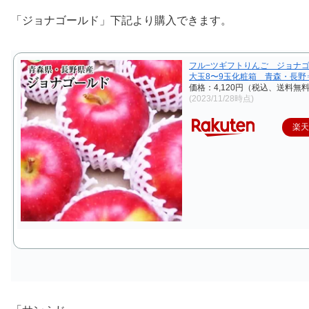
「ジョナゴールド」下記より購入できます。
フル−ツギフトりんご ジョナゴ
大玉8〜9玉化粧箱 青森・長野
価格：4,120円（税込、送料無料
(2023/11/28時点)
楽