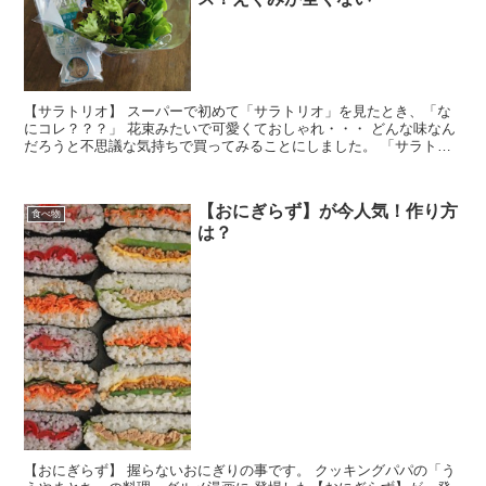
【サラトリオ】 スーパーで初めて「サラトリオ」を見たとき、「な
にコレ？？？」 花束みたいで可愛くておしゃれ・・・ どんな味なん
だろうと不思議な気持ちで買ってみることにしました。 「サラトリ
オ」は普通のレタスより柔らかく味はシンプルですごく食べやすくて
美味しい 今はすっかり「サラトリオ」のトリコになっています。 買
い物に行くと必ず「サラトリオ」を買っています。 「サラトリオ」
【おにぎらず】が今人気！作り方
を買う方も沢山見かけます。 「サラトリオ」大好きなんだな・・・
食べ物
は？
【おにぎらず】 握らないおにぎりの事です。 クッキングパパの「う