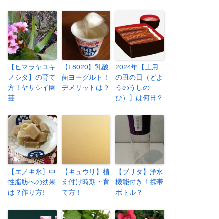
【ヒマラヤユキ
【L8020】乳酸
2024年【土用
ノシタ】の育て
菌ヨーグルト！
の丑の日（どよ
方！ヤサシイ園
デメリットは？
うのうしの
芸
ひ）】は何日？
【エノキ氷】中
【キュウリ】植
【ブリタ】浄水
性脂肪への効果
え付け時期・育
機能付き！携帯
は？作り方!
て方！
ボトル？