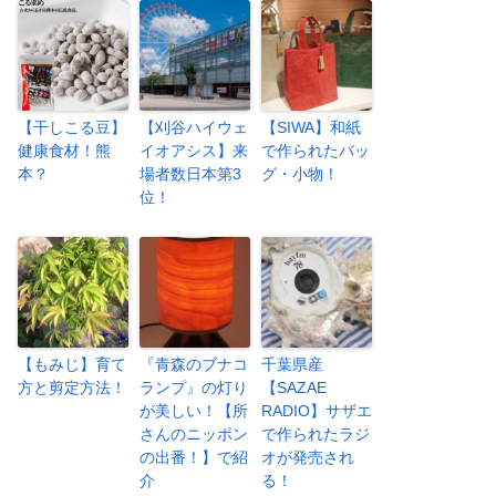
【干しこる豆】
【刈谷ハイウェ
【SIWA】和紙
健康食材！熊
イオアシス】来
で作られたバッ
本？
場者数日本第3
グ・小物！
位！
【もみじ】育て
『青森のブナコ
千葉県産
方と剪定方法！
ランプ』の灯り
【SAZAE
が美しい！【所
RADIO】サザエ
さんのニッポン
で作られたラジ
の出番！】で紹
オが発売され
介
る！