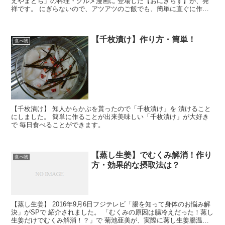
えやまとち」の料理・グルメ漫画に 登場した【おにぎらず】が、発
祥です。 にぎらないので、アツアツのご飯でも、簡単に直ぐに作れ
る のが、魅力の一つです。 【おにぎらず】を調べて見ました。
【千枚漬け】作り方・簡単！
食べ物
【千枚漬け】 知人からかぶを貰ったので「千枚漬け」を 漬けること
にしました。 簡単に作ることが出来美味しい「千枚漬け」が大好き
で 毎日食べることができます。
【蒸し生姜】でむくみ解消！作り
食べ物
方・効果的な摂取法は？
【蒸し生姜】 2016年9月6日フジテレビ「腸を知って身体のお悩み解
決」がSPで 紹介されました。 「むくみの原因は腸冷えだった！蒸し
生姜だけでむくみ解消！？」で 菊池亜美が、実際に蒸し生姜腸温活