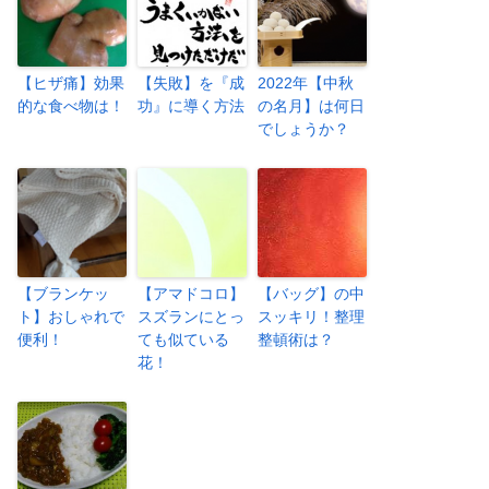
【ヒザ痛】効果
【失敗】を『成
2022年【中秋
的な食べ物は！
功』に導く方法
の名月】は何日
でしょうか？
【ブランケッ
【アマドコロ】
【バッグ】の中
ト】おしゃれで
スズランにとっ
スッキリ！整理
便利！
ても似ている
整頓術は？
花！