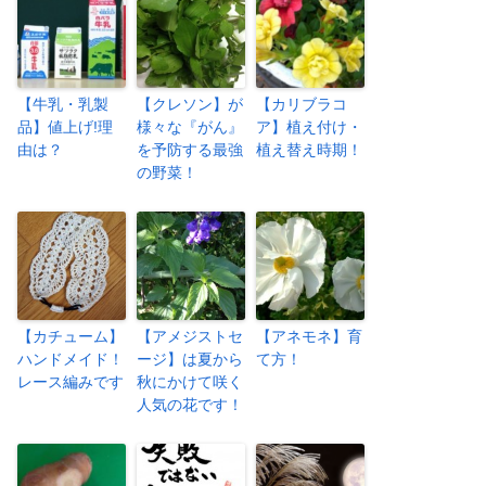
【牛乳・乳製
【クレソン】が
【カリブラコ
品】値上げ!理
様々な『がん』
ア】植え付け・
由は？
を予防する最強
植え替え時期！
の野菜！
【カチューム】
【アメジストセ
【アネモネ】育
ハンドメイド！
ージ】は夏から
て方！
レース編みです
秋にかけて咲く
人気の花です！