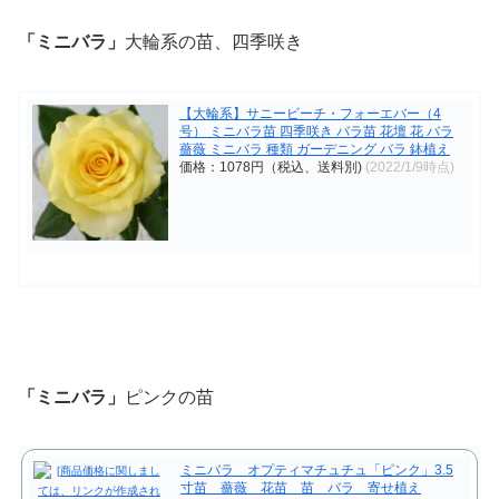
「ミニバラ」
大輪系の苗、四季咲き
【大輪系】サニービーチ・フォーエバー（4
号） ミニバラ苗 四季咲き バラ苗 花壇 花 バラ
薔薇 ミニバラ 種類 ガーデニング バラ 鉢植え
価格：1078円（税込、送料別)
(2022/1/9時点)
「ミニバラ」
ピンクの苗
ミニバラ オプティマチュチュ「ピンク」3.5
寸苗 薔薇 花苗 苗 バラ 寄せ植え