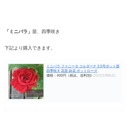
「ミニバラ」
苗、四季咲き
下記より購入できます。
ミニバラ ファニータ コルダーナ 3.5号ポット苗
四季咲き 花苗 鉢花 ポットローズ
価格：400円（税込、送料別)
(2022/1/9時点)