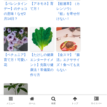
【バレンタイン
【アネモネ】育
【蚊連草】（カ
デー】のチョコ
て方！
レンソウ）
の意味！なぜ2
『蚊』を寄せ付
月14日？
けない！
【ペチュニア】
【たけしの健康
【金スマ】『腸
育て方！可愛い
エンターテイメ
活』エクササイ
花
ント】先取り健
ズ！食べても太
康法！常備菜の
らない
作り方
メニュー
ホーム
検索
トップ
サイドバー