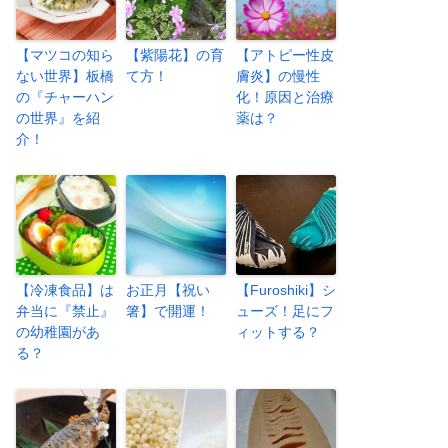
【マツコの知ら
【紫陽花】の育
【アトピー性皮
ない世界】板橋
て方！
膚炎】の慢性
の『チャーハン
化！原因と治療
の世界』を紹
薬は？
介！
【冷凍食品】は
お正月【祝い
【Furoshiki】シ
弁当に『禁止』
箸】で開運！
ューズ！足にフ
の幼稚園があ
ィットする？
る？