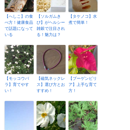
【へしこ】の食
【ソルガムき
【タケノコ】水
べ方！健康食品
び】がヘルシー
煮で簡単！
で話題になって
雑穀で注目され
いる
る！魅力は？
【モッコウバ
【磁気ネックレ
【ブーゲンビリ
ラ】育てやす
ス】選び方とお
ア】上手な育て
い！
すすめ！
方！