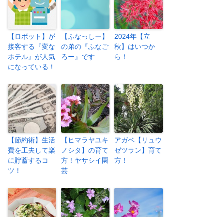
【ロボット】が
【ふなっしー】
2024年【立
接客する『変な
の弟の『ふなご
秋】はいつか
ホテル』が人気
ろー』です
ら！
になっている！
【節約術】生活
【ヒマラヤユキ
アガベ【リュウ
費を工夫して楽
ノシタ】の育て
ゼツラン】育て
に貯蓄するコ
方！ヤサシイ園
方！
ツ！
芸