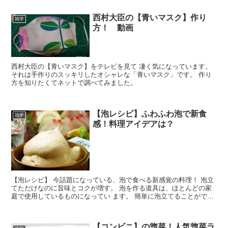
西村大臣の【青いマスク】作り
雑学
方！ 動画
西村大臣の【青いマスク】をテレビを見て 凄く気になっています。
それは手作りのスッキリしたオシャレな「青いマスク」です。 作り
方を知りたくてネットで調べてみました。
【泡レシピ】ふわふわ泡で新食
雑学
感！料理アイデアは？
【泡レシピ】 今話題になっている、泡で食べる新感覚の料理！ 泡立
てただけなのに旨味とコクが増す。 泡を作る道具は、ほとんどの家
庭で使用しているものになってい ます。 簡単に泡立てることができ
て、減塩効果にもつながるのではない でしょうか。
【コンビニ】の惣菜！人気惣菜ラ