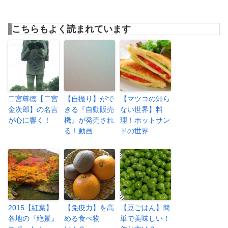
こちらもよく読まれています
二宮尊徳【二宮
【自撮り】がで
【マツコの知ら
金次郎】の名言
きる『自動販売
ない世界】料
が心に響く！
機』が発売され
理！ホットサン
る！動画
ドの世界
2015【紅葉】
【免疫力】を高
【豆ごはん】簡
各地の『絶景』
める食べ物
単で美味しい！