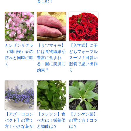
楽しむ！
カンザンザクラ
【サツマイモ】
【入学式】に子
（関山桜）春の
には食物繊維が
どもフォーマル
訪れと同時に咲
豊富に含まれ
スーツ！可愛い
く
る！腸に美肌に
服装で思い出作
効果？
り
【アズーロコン
【クレソン】食
【チンゲン菜】
パクト】の育て
べ方は！栄養価
の育て方！コツ
方！小さな花が
と効能は？
は？