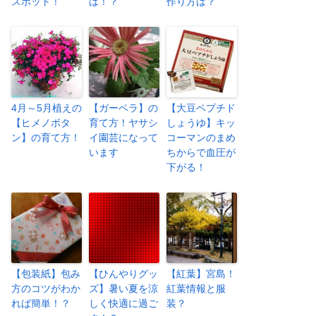
スポット！
は！？
作り方は？
4月～5月植えの
【ガーベラ】の
【大豆ペプチド
【ヒメノボタ
育て方！ヤサシ
しょうゆ】キッ
ン】の育て方！
イ園芸になって
コーマンのまめ
います
ちからで血圧が
下がる！
【包装紙】包み
【ひんやりグッ
【紅葉】宮島！
方のコツがわか
ズ】暑い夏を涼
紅葉情報と服
れば簡単！？
しく快適に過ご
装？