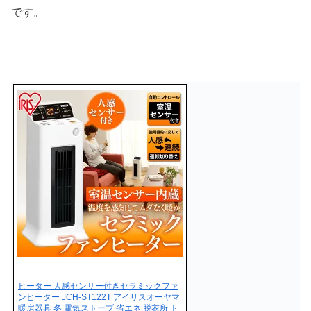
です。
ヒーター 人感センサー付きセラミックファ
ンヒーター JCH-ST122T アイリスオーヤマ
暖房器具 冬 電気ストーブ 省エネ 脱衣所 ト