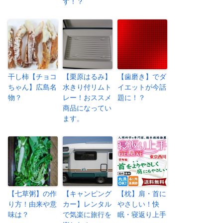
す！？
干し柿【チョコ
【栗原はるみ】
【歯磨き】でダ
ちゃん】広島名
水きり付リムト
イエットが今話
物？
レー！おススメ
題に！？
商品になってい
ます。
【七草粥】の作
【キャンピング
【枕】肩・首に
り方！由来や意
カー】レンタル
やさしい！快
味は？
で気楽に旅行を
眠・寝返り上手