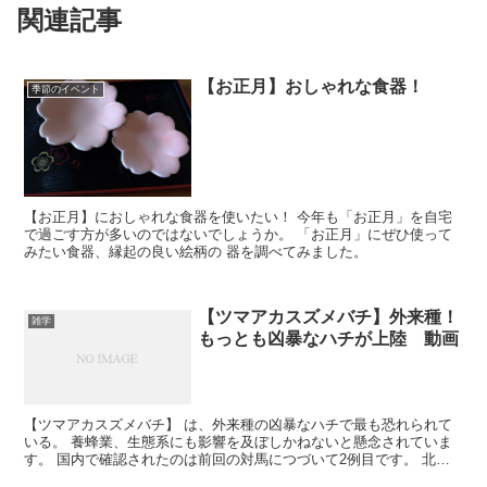
関連記事
【お正月】おしゃれな食器！
季節のイベント
【お正月】におしゃれな食器を使いたい！ 今年も「お正月」を自宅
で過ごす方が多いのではないでしょうか。 「お正月」にぜひ使って
みたい食器、縁起の良い絵柄の 器を調べてみました。
【ツマアカスズメバチ】外来種！
雑学
もっとも凶暴なハチが上陸 動画
【ツマアカスズメバチ】 は、外来種の凶暴なハチで最も恐れられて
いる。 養蜂業、生態系にも影響を及ぼしかねないと懸念されていま
す。 国内で確認されたのは前回の対馬につづいて2例目です。 北九
州市門司区の浄化センターで、ハチの巣があるのを確認されている。