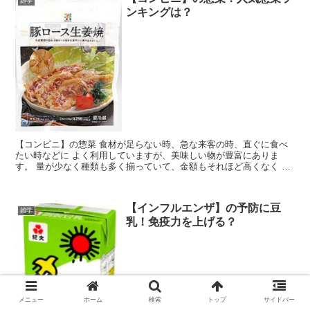
雑学
ンキングは？
【コンビニ】の惣菜 食材が足らない時、急な来客の時、直ぐに食べ
たい時などに よく利用していますが、美味しい物が豊富にありま
す。 量が少なく種類も多く揃っていて、金額もそれほど高くなく 一
人暮らしをされている方にも、おススメではないでしょうか。 味も
高級レストランにひけをとらないくらいです？？ コンビニの惣菜の
人気商品を調べてみました。
【インフルエンザ】の予防に豆
雑学
乳！免疫力を上げる？
メニュー
ホーム
検索
トップ
サイドバー