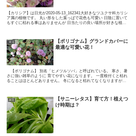
【カリシア】は日光が2020-05-13_162341大好きなツユクサ科カリシ
ア属の植物です。 丸い形をした葉っぱで花色も可愛い 日陰に置いて
もすぐに枯れる事はありませんが 日当たりの良い場所が好きな植物
です。 夏の強い日差しは、葉が焼ける事があるので 真夏は半日陰に
移動できる鉢植えがおススメです。
【ポリゴナム】グランドカバーに
園芸
最適な可愛い花！
【ポリゴナム】 別名「ヒメツルソバ」と呼ばれている。 寒さ、暑
さに強い雑草のように 育てやすい花になります。 一度根付くと枯れ
ることはほとんどありません。 冬になると枯れてなくなりますが、
暖かくなる春には 葉っぱがでてきます。 強い繫殖力で、横に這うよ
うに広がる多年草で 可愛い小さな花を咲かせます。
【サニーレタス】育て方！植えつ
園芸
け時期は？