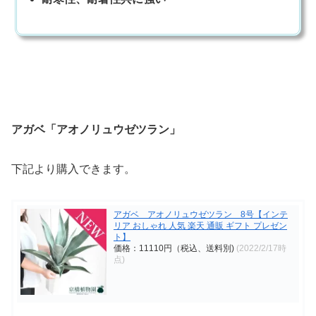
アガベ「アオノリュウゼツラン」
下記より購入できます。
アガベ アオノリュウゼツラン 8号【インテ
リア おしゃれ 人気 楽天 通販 ギフト プレゼン
ト】
価格：11110円（税込、送料別)
(2022/2/17時
点)