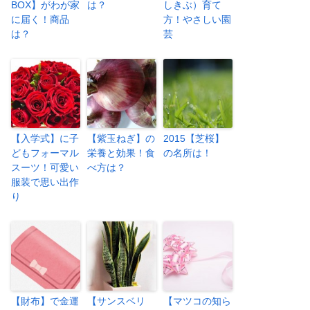
BOX】がわが家
は？
しきぶ）育て
に届く！商品
方！やさしい園
は？
芸
【入学式】に子
【紫玉ねぎ】の
2015【芝桜】
どもフォーマル
栄養と効果！食
の名所は！
スーツ！可愛い
べ方は？
服装で思い出作
り
【財布】で金運
【サンスベリ
【マツコの知ら