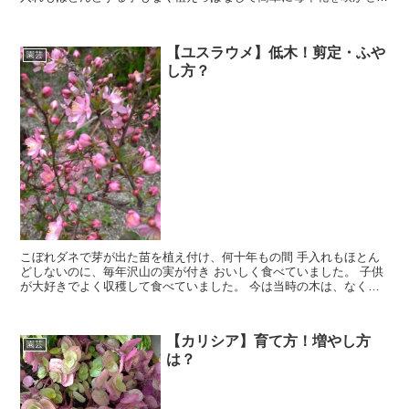
くれます。 育てやすい初心者向けの花になります。
【ユスラウメ】低木！剪定・ふや
園芸
し方？
こぼれダネで芽が出た苗を植え付け、何十年もの間 手入れもほとん
どしないのに、毎年沢山の実が付き おいしく食べていました。 子供
が大好きでよく収穫して食べていました。 今は当時の木は、なくな
ってしまいましたが 最近苗木を貰って、また庭の片隅に「ユスラウ
メ」を植えました。
【カリシア】育て方！増やし方
園芸
は？