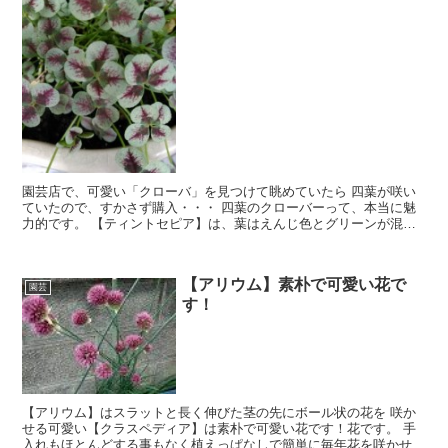
園芸店で、可愛い「クローバ」を見つけて眺めていたら 四葉が咲い
ていたので、すかさず購入・・・ 四葉のクローバーって、本当に魅
力的です。 【ティントセピア】は、葉はえんじ色とグリーンが混ざ
っています。寄せ植え、花壇、グランドカバーとして幅広く活用でき
ます。
【アリウム】素朴で可愛い花で
園芸
す！
【アリウム】はスラットと長く伸びた茎の先にボール状の花を 咲か
せる可愛い【クラスペディア】は素朴で可愛い花です！花です。 手
入れもほとんどする事もなく植えっぱなしで簡単に毎年花を咲かせて