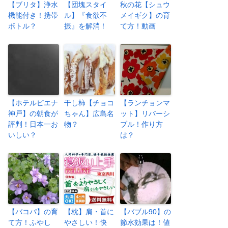
【ブリタ】浄水
【団塊スタイ
秋の花【シュウ
機能付き！携帯
ル】『食欲不
メイギク】の育
ボトル？
振』を解消！
て方！動画
【ホテルピエナ
干し柿【チョコ
【ランチョンマ
神戸】の朝食が
ちゃん】広島名
ット】リバーシ
評判！日本一お
物？
ブル！作り方
いしい？
は？
【バコパ】の育
【枕】肩・首に
【バブル90】の
て方！ふやし
やさしい！快
節水効果は！値