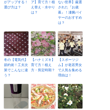
がアップする！
ア】育て方！植
ない世界】厳選
選び方は？
え替え・水やり
された『お歳
は？
暮』！凄腕バイ
ヤーのおすすめ
は？
冬の【電気代】
【ハナミズキ】
【スポーツジ
節約術！工夫次
育て方！植え
ム】が老若男女
第でこんなに違
方・剪定時期？
で人気を集める
う？
理由は！