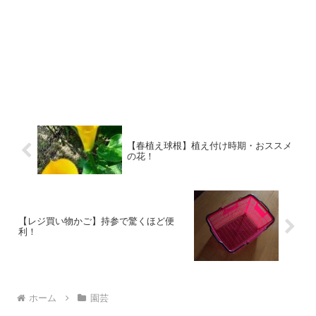
【春植え球根】植え付け時期・おススメ
の花！
【レジ買い物かご】持参で驚くほど便
利！
ホーム
園芸