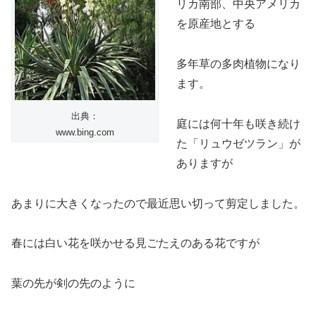
リカ南部、中央アメリカ
を原産地とする
多年草の多肉植物になり
ます。
出典：
庭には何十年も咲き続け
www.bing.com
た「リュウゼツラン」が
ありますが
あまりに大きくなったので最近思い切って剪定しました。
春には白い花を咲かせる見ごたえのある花ですが
葉の先が剣の先のように