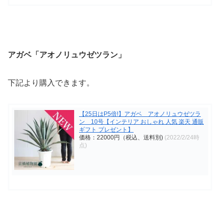
アガベ「アオノリュウゼツラン」
下記より購入できます。
【25日はP5倍!】アガベ アオノリュウゼツラ
ン 10号【インテリア おしゃれ 人気 楽天 通販
ギフト プレゼント】
価格：22000円（税込、送料別)
(2022/2/24時
点)