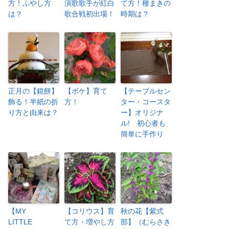
方！ふやし方
演歌歌手が紅白
て方！種まきの
は？
歌合戦初出場！
時期は？
正月の【鏡餅】
【ボケ】育て
【テーブルセン
飾る！半紙の折
方！
ター・コースタ
り方と由来は？
ー】オリジナ
ル! 初心者も
簡単に手作り
【MY
【コリウス】育
秋の花【紫式
LITTLE
て方・増やし方
部】（むらさき