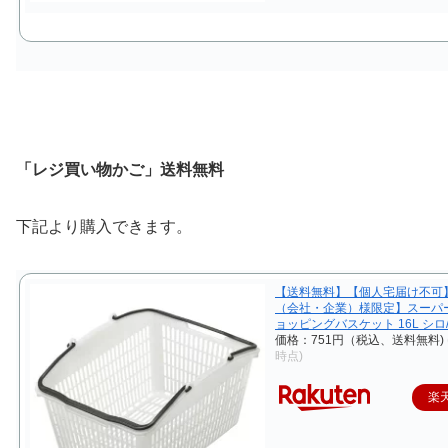
「レジ買い物かご」送料無料
下記より購入できます。
【送料無料】【個人宅届け不可
（会社・企業）様限定】スーパ
ョッピングバスケット 16L シロ
価格：751円（税込、送料無料)
時点)
楽