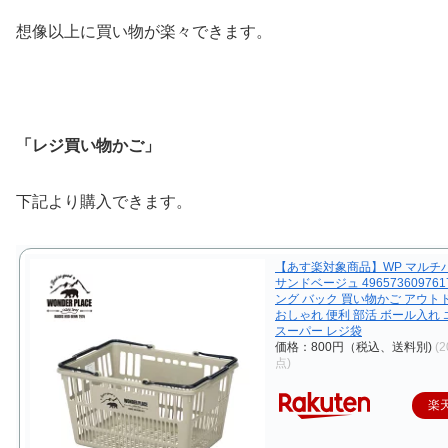
想像以上に買い物が楽々できます。
「レジ買い物かご」
下記より購入できます。
【あす楽対象商品】WP マルチ
サンドベージュ 49657360976
ング バック 買い物かご アウト
おしゃれ 便利 部活 ボール入れ
スーパー レジ袋
価格：800円（税込、送料別)
(2
点)
楽