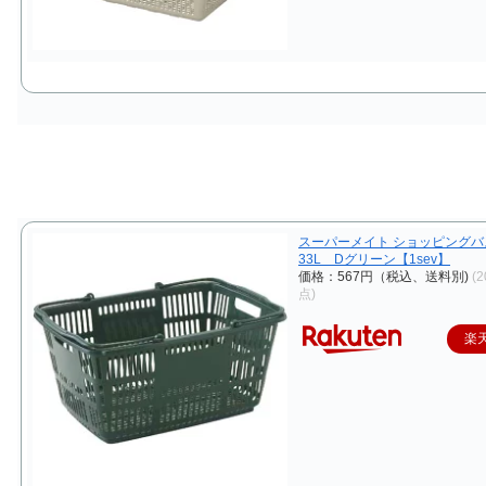
スーパーメイト ショッピングバ
33L Dグリーン【1sev】
価格：567円（税込、送料別)
(2
点)
楽