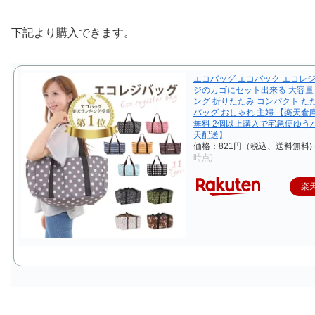
下記より購入できます。
エコバッグ エコバック エコレジ
ジのカゴにセット出来る 大容量
ング 折りたたみ コンパクト た
バッグ おしゃれ 主婦 【楽天倉
無料 2個以上購入で宅急便ゆう
天配送】
価格：821円（税込、送料無料)
時点)
楽