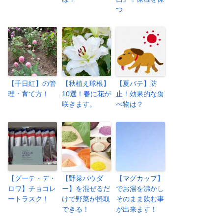
つ
【千日紅】の管
【秋植え球根】
【夏バテ】防
理・育て方！
10選！春に花が
止！効果的な食
咲きます。
べ物は？
【グーテ・デ・
【野菜パウダ
【マグカップ】
ロワ】チョコレ
ー】を混ぜるだ
でお湯を沸かし
ートラスク！
けで野菜が摂取
そのまま飲む事
できる！
が出来ます！