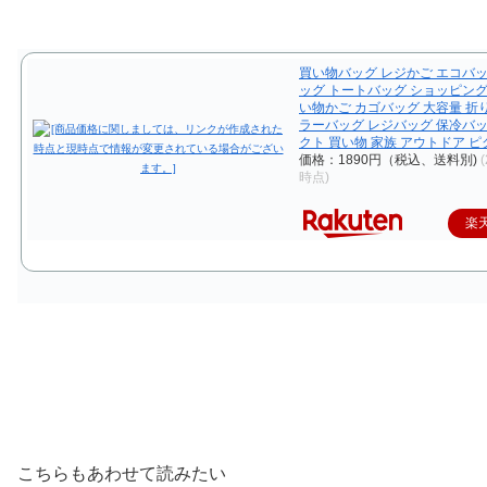
買い物バッグ レジかご エコバッ
ッグ トートバッグ ショッピング
い物かご カゴバッグ 大容量 折
ラーバッグ レジバッグ 保冷バッ
クト 買い物 家族 アウトドア 
価格：1890円（税込、送料別)
(
時点)
楽
こちらもあわせて読みたい