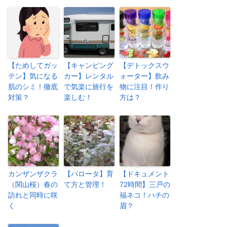
【ためしてガッ
【キャンピング
【デトックスウ
テン】気になる
カー】レンタル
ォーター】飲み
肌のシミ！徹底
で気楽に旅行を
物に注目！作り
対策？
楽しむ！
方は？
カンザンザクラ
【バロータ】育
【ドキュメント
（関山桜）春の
て方と管理！
72時間】三戸の
訪れと同時に咲
福ネコ！ハチの
く
眉？