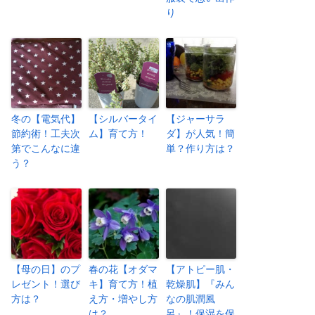
り
冬の【電気代】
【シルバータイ
【ジャーサラ
節約術！工夫次
ム】育て方！
ダ】が人気！簡
第でこんなに違
単？作り方は？
う？
【母の日】のプ
春の花【オダマ
【アトピー肌・
レゼント！選び
キ】育て方！植
乾燥肌】『みん
方は？
え方・増やし方
なの肌潤風
は？
呂』！保湿を保