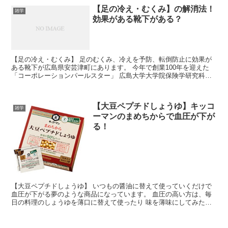
【足の冷え・むくみ】の解消法！
雑学
効果がある靴下がある？
【足の冷え・むくみ】 足のむくみ、冷えを予防、転倒防止に効果が
ある靴下が広島県安芸津町にあります。 今年で創業100年を迎えた
「コーポレーションパールスター」 広島大学大学院保険学研究科
と、共同研究開発された 冷えない、蒸れない、臭わない、転倒防止
を考え作られた靴下があります。
【大豆ペプチドしょうゆ】キッコ
雑学
ーマンのまめちからで血圧が下が
る！
【大豆ペプチドしょうゆ】 いつもの醤油に替えて使っていくだけで
血圧が下がる夢のような商品になっています。 血圧の高い方は、毎
日の料理のしょうゆを薄口に替えて使ったり 味を薄味にしてみたり
とかなり神経をつかいますね。 この【大豆ペプチドしょうゆ】は数
カ月使っていくだけで、血圧が下がり味も普通の 醤油と変わりがな
く、血圧が高めな方には朗報になっています。