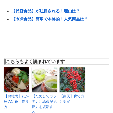
【代替食品】が注目される！理由は？
【冷凍食品】簡単で本格的！人気商品は？
こちらもよく読まれています
【お雑煮】わが
【ためしてガッ
【南天】育て方
家の定番！作り
テン】緑茶が免
と剪定！
方
疫力を復活す
る！