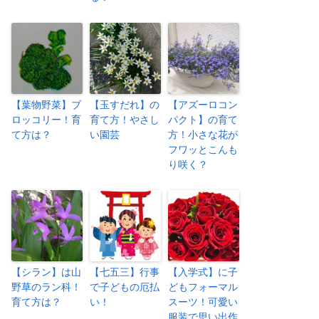
【葉物野菜】ブ
【玉すだれ】の
【アズーロコン
ロッコリー！育
育て方！やさし
パクト】の育て
て方は？
い園芸
方！小さな花が
フワッとこんも
り咲く？
【シラン】は山
【七五三】行事
【入学式】に子
野草のラン科！
で子どもの厄払
どもフォーマル
育て方は？
い！
スーツ！可愛い
服装で思い出作