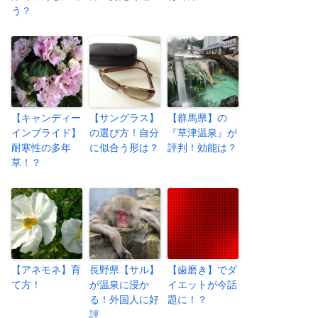
う？
【キャンディー
【サングラス】
【群馬県】の
インブライド】
の選び方！自分
『草津温泉』が
耐寒性の多年
に似合う形は？
評判！効能は？
草！？
【アネモネ】育
長野県【サル】
【歯磨き】でダ
て方！
が温泉に浸か
イエットが今話
る！外国人に好
題に！？
評