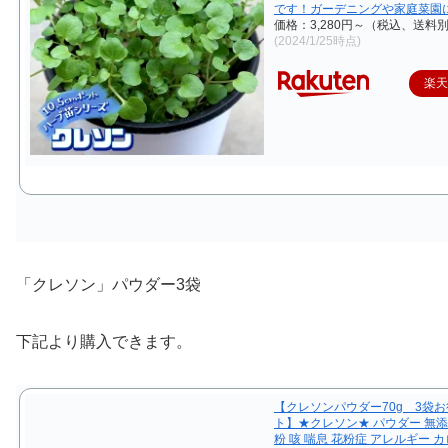
です！ガーデニングや家庭菜園
価格：3,280円～（税込、送料別
(2024/1/25時点)
楽
「クレソン」パウダー3袋
下記より購入できます。
【クレソンパウダー70g 3袋
ト】★クレソン★ パウダー 無
粉 咳 喘息 花粉症 アレルギー カ