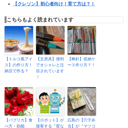
【クレソン】初心者向け！育て方は？！
こちらもよく読まれています
【トルコ風アイ
【文房具】便利
【棒針】収納ケ
ス】の作り方！
でオシャレと注
ース作り方？！
納豆で作る？
目されています
！
【パブリカ】食
【ロボット】が
広島の【穴子弁
べ方・効能
接客する『変な
当】が『マツコ