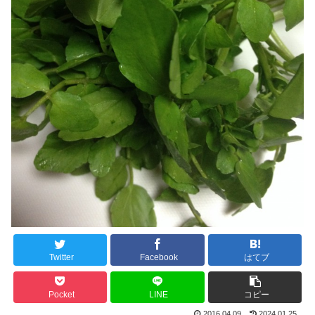
Twitter
Facebook
はてブ
Pocket
LINE
コピー
2016.04.09
2024.01.25