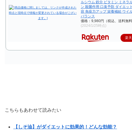
ルシウム 鉄分 ビタミン ミネラ
ン 殺菌作用 口臭予防 ダイエット
容 免疫力アップ 栄養補給 ウイ
バランス
価格：9,980円（税込、送料無料
(2024/1/25時点)
楽
こちらもあわせて読みたい
【しそ油】がダイエットに効果的！どんな効能？