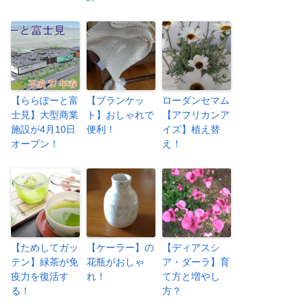
【ららぽーと富
【ブランケッ
ローダンセマム
士見】大型商業
ト】おしゃれで
【アフリカンア
施設が4月10日
便利！
イズ】植え替
オープン！
え！
【ためしてガッ
【ケーラー】の
【ディアスシ
テン】緑茶が免
花瓶がおしゃ
ア・ダーラ】育
疫力を復活す
れ！
て方と増やし
る！
方？