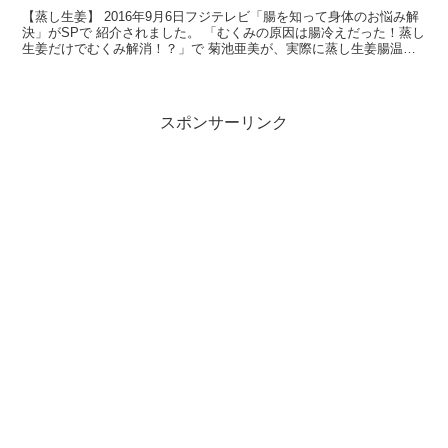
【蒸し生姜】 2016年9月6日フジテレビ「腸を知って身体のお悩み解
決」がSPで 紹介されました。 「むくみの原因は腸冷えだった！蒸し
生姜だけでむくみ解消！？」で 菊池亜美が、実際に蒸し生姜腸温活
に取り組んでいます。
スポンサーリンク