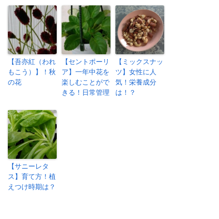
【吾亦紅（われ
【セントポーリ
【ミックスナッ
もこう）】！秋
ア】一年中花を
ツ】女性に人
の花
楽しむことがで
気！栄養成分
きる！日常管理
は！？
【サニーレタ
ス】育て方！植
えつけ時期は？