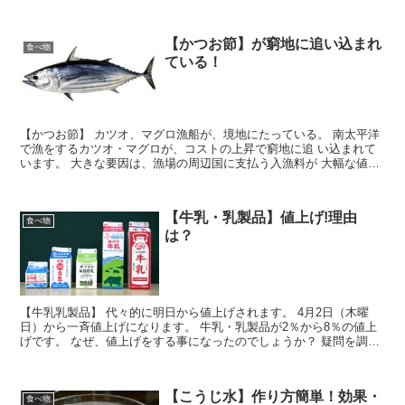
【かつお節】が窮地に追い込まれ
食べ物
ている！
【かつお節】 カツオ、マグロ漁船が、境地にたっている。 南太平洋
で漁をするカツオ・マグロが、コストの上昇で窮地に追 い込まれて
います。 大きな要因は、漁場の周辺国に支払う入漁料が 大幅な値上
げが原因になっている。 今後食卓にも、大きな影響が出てくる可能
性が高くなっています。
【牛乳・乳製品】値上げ!理由
食べ物
は？
【牛乳乳製品】 代々的に明日から値上げされます。 4月2日（木曜
日）から一斉値上げになります。 牛乳・乳製品が2％から8％の値上
げです。 なぜ、値上げをする事になったのでしょうか？ 疑問を調べ
て見ました。
【こうじ水】作り方簡単！効果・
食べ物