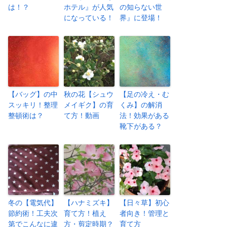
は！？
ホテル』が人気
の知らない世
になっている！
界』に登場！
【バッグ】の中
秋の花【シュウ
【足の冷え・む
スッキリ！整理
メイギク】の育
くみ】の解消
整頓術は？
て方！動画
法！効果がある
靴下がある？
冬の【電気代】
【ハナミズキ】
【日々草】初心
節約術！工夫次
育て方！植え
者向き！管理と
第でこんなに違
方・剪定時期？
育て方