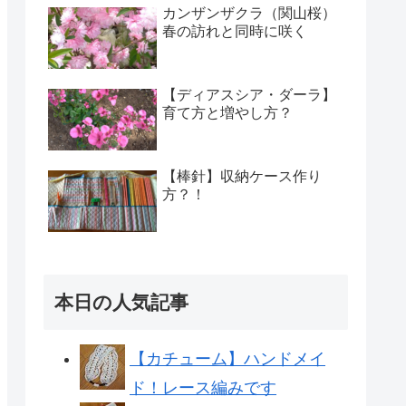
カンザンザクラ（関山桜）
春の訪れと同時に咲く
【ディアスシア・ダーラ】
育て方と増やし方？
【棒針】収納ケース作り
方？！
本日の人気記事
【カチューム】ハンドメイ
ド！レース編みです