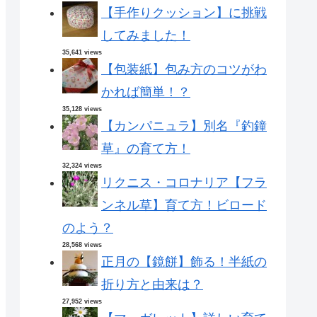
【手作りクッション】に挑戦
してみました！
35,641 views
【包装紙】包み方のコツがわ
かれば簡単！？
35,128 views
【カンパニュラ】別名『釣鐘
草』の育て方！
32,324 views
リクニス・コロナリア【フラ
ンネル草】育て方！ビロード
のよう？
28,568 views
正月の【鏡餅】飾る！半紙の
折り方と由来は？
27,952 views