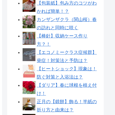
【包装紙】包み方のコツがわ
かれば簡単！？
カンザンザクラ（関山桜）春
の訪れと同時に咲く
【棒針】収納ケース作り
方？！
【エコノミークラス症候群】
発症！対策法と予防は？
【ヒートショック】現象は！
防ぐ対策と入浴法は？
【ダリア】春に球根を植え付
け！
正月の【鏡餅】飾る！半紙の
折り方と由来は？