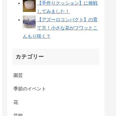
【手作りクッション】に挑戦
してみました！
【アズーロコンパクト】の育
て方！小さな花がフワッとこ
んもり咲く？
カテゴリー
園芸
季節のイベント
花
芸能