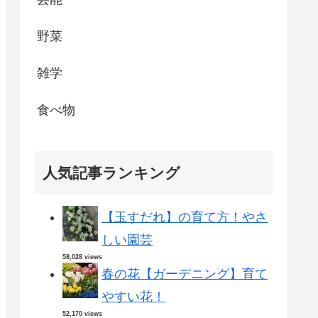
野菜
雑学
食べ物
人気記事ランキング
【玉すだれ】の育て方！やさ
しい園芸
58,028 views
春の花【ガーデニング】育て
やすい花！
52,170 views