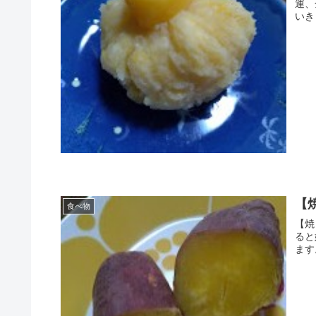
運、金
いき
【
食べ物
【焼
ると嬉しいです
ます