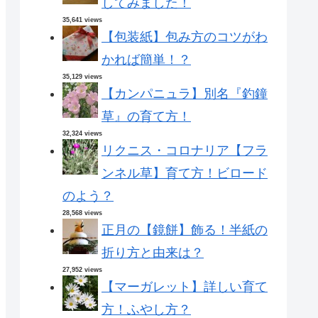
してみました！
35,641 views
【包装紙】包み方のコツがわ
かれば簡単！？
35,129 views
【カンパニュラ】別名『釣鐘
草』の育て方！
32,324 views
リクニス・コロナリア【フラ
ンネル草】育て方！ビロード
のよう？
28,568 views
正月の【鏡餅】飾る！半紙の
折り方と由来は？
27,952 views
【マーガレット】詳しい育て
方！ふやし方？