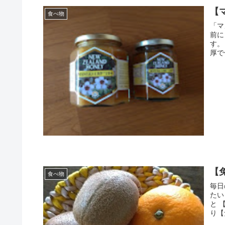
【
食べ物
「マ
前に
す。 「
厚で色も濃く とっても
調べ
【
食べ物
毎日の
たいものです。 運
と 【免疫力】が低下して病気にかかりやすくなります。 食事に気を配
り【