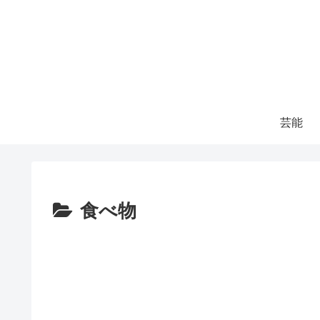
芸能
食べ物