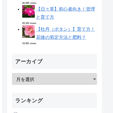
26,995 views
【日々草】初心者向き！管理
と育て方
20,353 views
【牡丹（ボタン）】育て方！
花後の剪定方法と肥料？
19,991 views
アーカイブ
ランキング