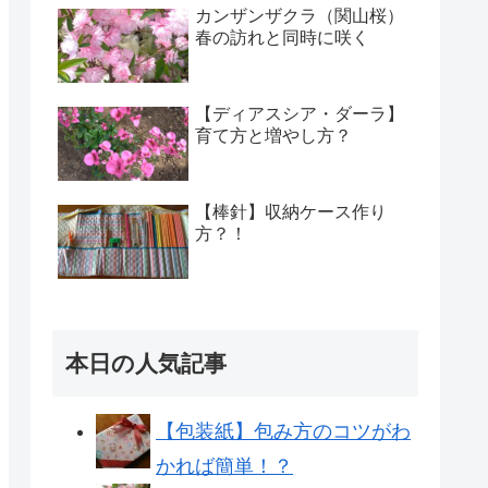
カンザンザクラ（関山桜）
春の訪れと同時に咲く
【ディアスシア・ダーラ】
育て方と増やし方？
【棒針】収納ケース作り
方？！
本日の人気記事
【包装紙】包み方のコツがわ
かれば簡単！？