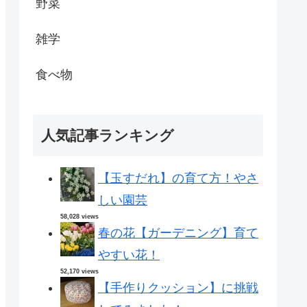
野菜
雑学
食べ物
人気記事ランキング
【玉すだれ】の育て方！やさ
しい園芸
58,028 views
春の花【ガーデニング】育て
やすい花！
52,170 views
【手作りクッション】に挑戦