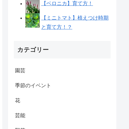
【ベロニカ】育て方！
【ミニトマト】植えつけ時期
と育て方！？
カテゴリー
園芸
季節のイベント
花
芸能