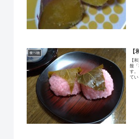
【
食べ物
【和
饅「
す。 「和菓子」は材料、製法で分類され、水分量によっても分
ています。 水分量が多め
うで