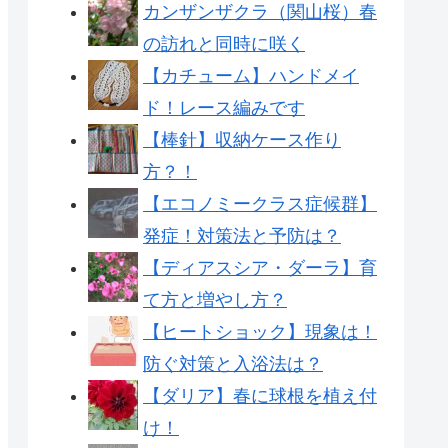
カンザンザクラ（関山桜）春
の訪れと同時に咲く
【カチューム】ハンドメイ
ド！レース編みです
【棒針】収納ケース作り
方？！
【エコノミークラス症候群】
発症！対策法と予防は？
【ディアスシア・ダーラ】育
て方と増やし方？
【ヒートショック】現象は！
防ぐ対策と入浴法は？
【ダリア】春に球根を植え付
け！