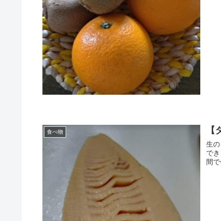
【
食べ物
生の
できる「
間で