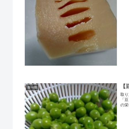
【
食べ物
取り立
「豆ごはん