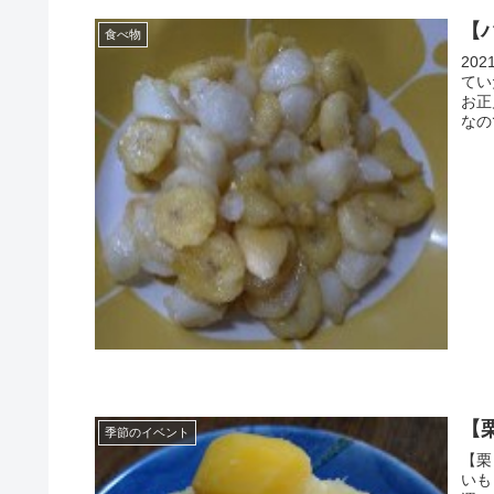
【
食べ物
20
ていた 「バナナ餅ソテー」を是非作って食
お正
【
季節のイベント
【栗きんとん】 毎
いもと