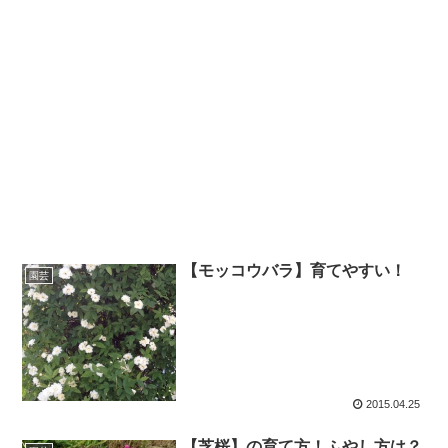
【モッコウバラ】育てやすい！
園芸
2015.04.25
【芝桜】の育て方！ふやし方は？